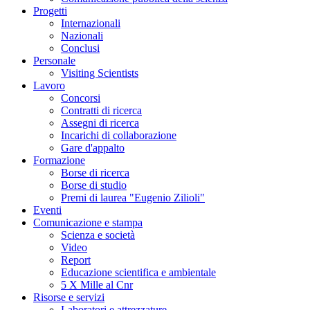
Progetti
Internazionali
Nazionali
Conclusi
Personale
Visiting Scientists
Lavoro
Concorsi
Contratti di ricerca
Assegni di ricerca
Incarichi di collaborazione
Gare d'appalto
Formazione
Borse di ricerca
Borse di studio
Premi di laurea "Eugenio Zilioli"
Eventi
Comunicazione e stampa
Scienza e società
Video
Report
Educazione scientifica e ambientale
5 X Mille al Cnr
Risorse e servizi
Laboratori e attrezzature