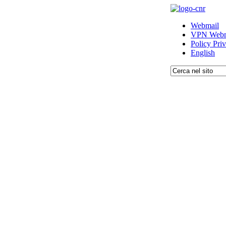
Webmail
VPN Webm
Policy Pri
English