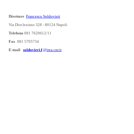
Direttore
Francesco Soldovieri
Via Diocleziano 328 - 80124 Napoli
Telefono
081 7620612/11
Fax
081 5705734
E-mail
soldovieri.f
@irea.cnr.it