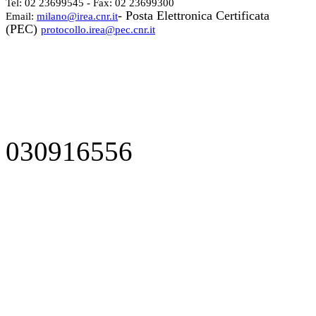
Tel: 02 23699545 - Fax: 02 23699300
- Posta Elettronica Certificata
Email:
milano@irea.cnr.it
(PEC)
protocollo.irea@pec.cnr.it
030916556