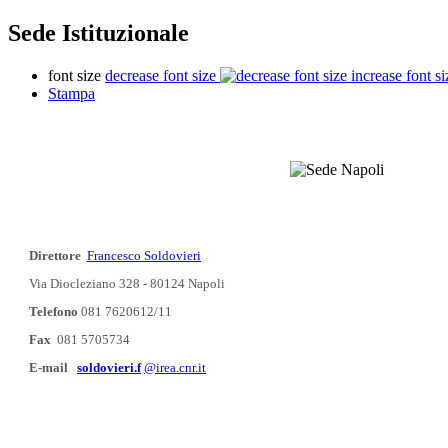
Sede Istituzionale
font size
decrease font size
increase font si
Stampa
Direttore
Francesco Soldovieri
Via Diocleziano 328 - 80124 Napoli
Telefono
081 7620612/11
Fax
081 5705734
E-mail
soldovieri.f
@irea.cnr.it