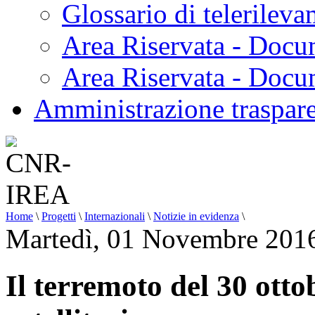
Glossario di telerilev
Area Riservata - Docu
Area Riservata - Doc
Amministrazione traspar
Home
\
Progetti
\
Internazionali
\
Notizie in evidenza
\
Martedì, 01 Novembre 201
Il terremoto del 30 otto