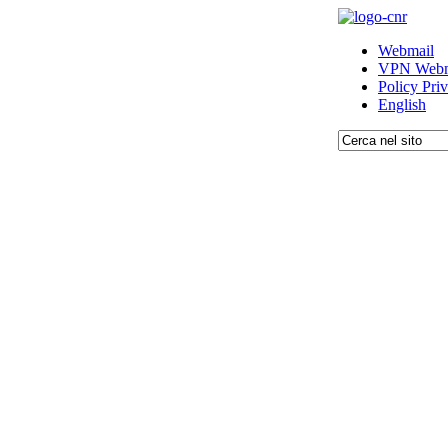
Webmail
VPN Webm
Policy Pri
English