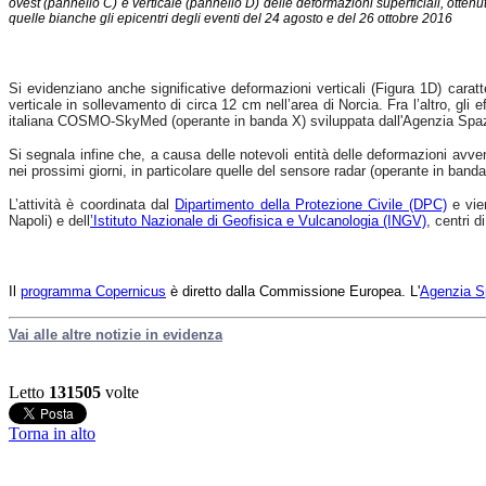
ovest (pannello C) e verticale (pannello D) delle deformazioni superficiali, otte
quelle bianche gli epicentri degli eventi del 24 agosto e del 26 ottobre 2016
Si evidenziano anche significative deformazioni verticali (Figura 1D) carat
verticale in sollevamento di circa 12 cm nell’area di Norcia. Fra l’altro, gli e
italiana COSMO-SkyMed (operante in banda X) sviluppata dall'Agenzia Spazial
Si segnala infine che, a causa delle notevoli entità delle deformazioni avven
nei prossimi giorni, in particolare quelle del sensore radar (operante in ban
L’attività è coordinata dal
Dipartimento della Protezione Civile (DPC)
e vie
Napoli)
e dell
’Istituto Nazionale di Geofisica e Vulcanologia (INGV)
,
centri d
Il
programma Copernicus
è diretto dalla Commissione Europea. L'
Agenzia S
Vai alle altre notizie in evidenza
Letto
131505
volte
Torna in alto