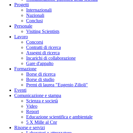
Progetti
Internazionali
Nazionali
Conclusi
Personale
Visiting Scientists
Lavoro
Concorsi
Contratti di ricerca
Assegni di ricerca
Incarichi di collaborazione
Gare d'appalto
Formazione
Borse di ricerca
Borse di studio
Premi di laurea "Eugenio Zilioli"
Eventi
Comunicazione e stampa
Scienza e società
Video
Report
Educazione scientifica e ambientale
5 X Mille al Cnr
Risorse e servizi
Laboratori e attrezzature