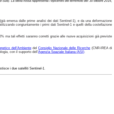
d-Sud). La stella rossa rappresenta l’epicentro del terremoto del 30 ottobre 2016,
 (già emersa dalle prime analisi dei dati Sentinel-1), e da una deformazione
a utilizzando congiuntamente i primi dati Sentinel-1 e quelli della costellazione
% ma tali effetti saranno corretti grazie alle nuove acquisizioni già previste
gnetico dell’Ambiente
del
Consiglio Nazionale delle Ricerche
(CNR-IREA di
mologia, con il supporto
dell’
Agenzia Spaziale Italiana (ASI)
.
estisce i due
satelliti
Sentinel-1.