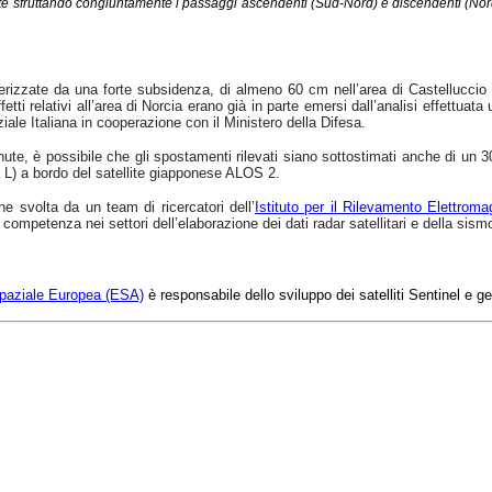
nute sfruttando congiuntamente i passaggi ascendenti (Sud-Nord) e discendenti (Nor
terizzate da una forte subsidenza, di almeno 60 cm nell’area di Castelluccio
ffetti relativi all’area di Norcia erano già in parte emersi dall’analisi effettuat
e Italiana in cooperazione con il Ministero della Difesa.
ute, è possibile che gli spostamenti rilevati siano sottostimati anche di un 30
da L) a bordo del satellite giapponese ALOS 2.
ne svolta da un team di ricercatori
dell’
Istituto per il Rilevamento Elettroma
i competenza nei settori dell’elaborazione dei dati radar satellitari e della sis
paziale Europea (ESA)
è responsabile dello sviluppo dei satelliti Sentinel e g