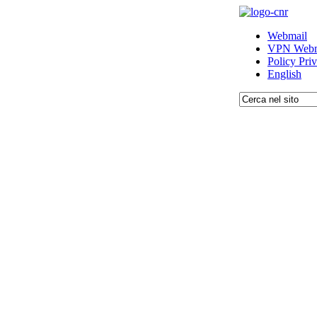
Webmail
VPN Webm
Policy Pri
English