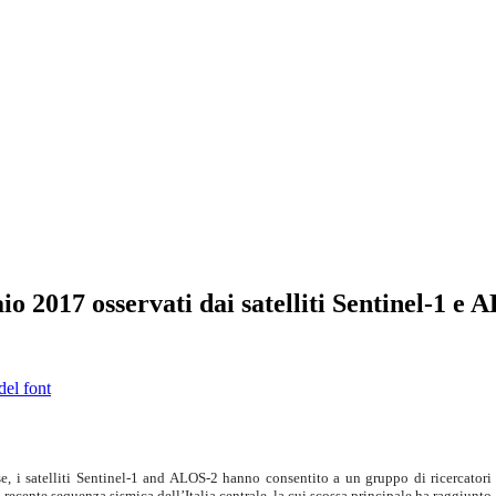
aio 2017 osservati dai satelliti Sentinel-1 e
del font
, i satelliti Sentinel-1 and ALOS-2 hanno consentito a un gruppo di ricercatori
a recente sequenza sismica dell’Italia centrale, la cui scossa principale ha raggiunto