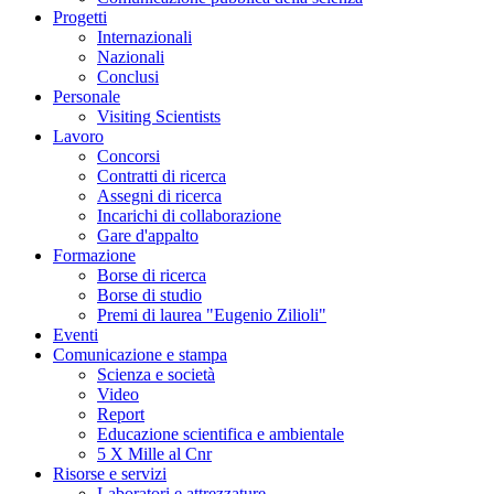
Progetti
Internazionali
Nazionali
Conclusi
Personale
Visiting Scientists
Lavoro
Concorsi
Contratti di ricerca
Assegni di ricerca
Incarichi di collaborazione
Gare d'appalto
Formazione
Borse di ricerca
Borse di studio
Premi di laurea "Eugenio Zilioli"
Eventi
Comunicazione e stampa
Scienza e società
Video
Report
Educazione scientifica e ambientale
5 X Mille al Cnr
Risorse e servizi
Laboratori e attrezzature