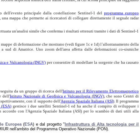
 dell'evento principale dalla costellazione Sentinel-1 del
programma europeo
, una mappa che permette ai ricercatori di collegare direttamente il segnale radar
ffettuata un'analisi simile che conferma i risultati ottenuti tramite i dati di Sentinel-1
nti mappe di deformazione che mostrano (vedi figure 1c e 1d) l’allontanamento della
ea a sud di Amatrice. Uno zoom dell'area affetta dalle deformazioni co-sismiche
isica e Vulcanologia (INGV)
per consentire di modellare la sorgente che ha causato
seguita da un gruppo di ricerca dell'
Istituto per il Rilevamento Elettromagnetico
 dell'
Istituto Nazionale di Geofisica e Vulcanologia (INGV)
, che sono Centri di
ispettivamente, con il supporto dell'
Agenzia Spaziale Italiana (ASI)
. Il programma
 (ESA)
gestisce i due satelliti Sentinel-1 ed ha anche il compito di sviluppare i
n accordo con l'Agenzia Spaziale Italiana (ASI) per lo scambio di dati utili alla
le Europea
(
ESA
) e dal progetto "
Infrastruttura di Alta tecnologia per il
 MIUR nell'ambito del Programma Operativo Nazionale (PON).