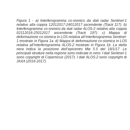
Figura 1 - a) Interferogramma co-sismico da dati radar Sentinel-1
relativo alla coppia 12012017-24012017 ascendente (Track 117). b)
Interferogramma co-sismico da dati radar ALOS-2 relativo alla coppia
02112016-25012017 ascendente (Track 197). c) Mappa di
deformazione co-sismica in LOS relativa all’interferogramma Sentinel-
1 mostrato in Figura 1a. d) Mappa di deformazione co-sismica in LOS
relativa all’interferogramma ALOS-2 mostrato in Figura 1b. La stella
nera indica la posizione dell’epicentro Mw 5.5 del 18/1/17. Le
principali strutture nella regione sono indicate in nero. I dati Sentinel-1
sono copyright di Copernicus (2017). I dati ALOS-2 sono copyright di
JAXA (2016-2017).