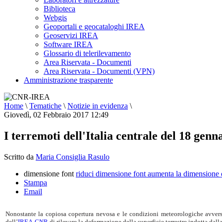
Biblioteca
Webgis
Geoportali e geocataloghi IREA
Geoservizi IREA
Software IREA
Glossario di telerilevamento
Area Riservata - Documenti
Area Riservata - Documenti (VPN)
Amministrazione trasparente
Home
\
Tematiche
\
Notizie in evidenza
\
Giovedì, 02 Febbraio 2017 12:49
I terremoti dell'Italia centrale del 18 genn
Scritto da
Maria Consiglia Rasulo
dimensione font
riduci dimensione font
aumenta la dimensione 
Stampa
Email
Nonostante la copiosa copertura nevosa e le condizioni meteorologiche avverse
dell’
IREA-CNR
di rilevare la deformazione della superficie terrestre indotta dall