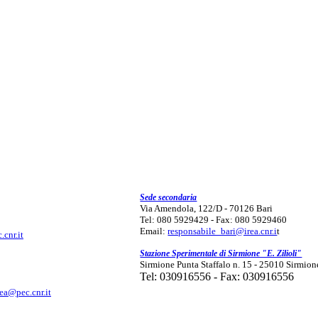
Sede secondaria
Via Amendola, 122/D - 70126 Bari
Tel: 080 5929429 - Fax: 080 5929460
Email:
responsabile_bari@irea.cnr.i
t
.cnr.it
Stazione Sperimentale di Sirmione "E. Zilioli"
Sirmione Punta Staffalo n. 15 - 25010 Sirmion
Tel: 030916556 - Fax: 030916556
rea@pec.cnr.it