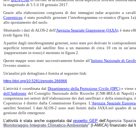
la magnitudo di 5.5 il 18 gennaio 2017.
Grazie alla elaborazione congiunta di due immagini radar acquisite a cavallo
Copernicus
, è stato possibile generare l’interferogramma co-sismico (Figura 1a)
allo spostamento del suolo.
Sfruttando i dati di ALOS-2 dell'
Agenzia Spaziale Giapponese (JAXA)
, è stata e
(vedi figura 1b).
A partire dagli interferogrammi generati, sono state poi derivate le corrisponde
superficie terrestre dal satellite fino a un massimo di circa 10 cm in un’ar
(rappresentate in rosso) è mostrato in figura 2.
Queste mappe sono state successivamente fornite all’
Istituto Nazionale di Geof
l'evento sismico.
Un'analisi più dettagliata è fornita al seguente link:
https://doi.org/10.5281/zenodo.266966
L'attività è coordinata dal
Dipartimento della Protezione Civile (DPC)
e viene e
dell'Ambiente
del Consiglio Nazionale delle Ricerche (CNR-IREA di Napoli) e
competenza nei settori dell’elaborazione dei dati satellitari e della sismologia, r
Copernicus è diretto dalla Commissione Europea. L'
Agenzia Spaziale Europea
satelliti Sentinel. I dati ALOS-2 sono stati forniti dalla JAXA nel quadro di u
gestione delle emergenze.
L’attività è stata anche supportata dal
progetto GEP
dell’
Agenzia Spazia
Monitoraggio Integrato Climatico-Ambientale
" (I-AMICA) finanziato dal