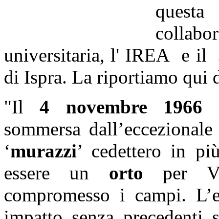
quest
collab
universitaria, l' IREA e i
di Ispra. La riportiamo qui 
"Il
4 novembre 1966
P
sommersa dall’eccezionale 
‘
murazzi
’ cedettero in pi
essere un
orto
per V
compromesso i campi. L’
impatto senza precedenti s