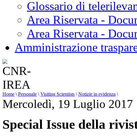
Glossario di telerilev
Area Riservata - Docu
Area Riservata - Doc
Amministrazione traspar
Home
\
Personale
\
Visiting Scientists
\
Notizie in evidenza
\
Mercoledì, 19 Luglio 2017
Special Issue della riv