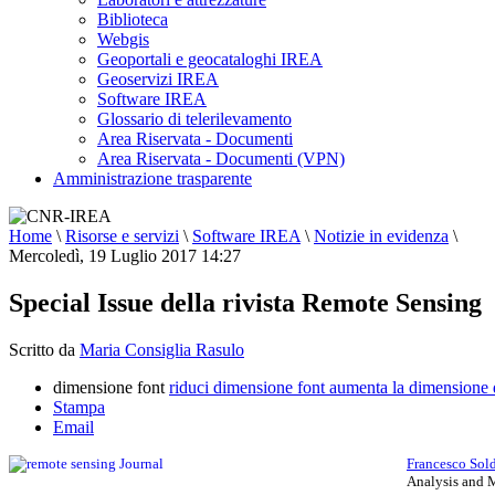
Biblioteca
Webgis
Geoportali e geocataloghi IREA
Geoservizi IREA
Software IREA
Glossario di telerilevamento
Area Riservata - Documenti
Area Riservata - Documenti (VPN)
Amministrazione trasparente
Home
\
Risorse e servizi
\
Software IREA
\
Notizie in evidenza
\
Mercoledì, 19 Luglio 2017 14:27
Special Issue della rivista Remote Sensing
Scritto da
Maria Consiglia Rasulo
dimensione font
riduci dimensione font
aumenta la dimensione 
Stampa
Email
Francesco Sold
Analysis and M