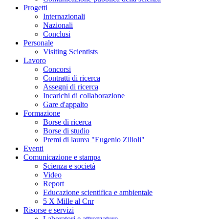
Progetti
Internazionali
Nazionali
Conclusi
Personale
Visiting Scientists
Lavoro
Concorsi
Contratti di ricerca
Assegni di ricerca
Incarichi di collaborazione
Gare d'appalto
Formazione
Borse di ricerca
Borse di studio
Premi di laurea "Eugenio Zilioli"
Eventi
Comunicazione e stampa
Scienza e società
Video
Report
Educazione scientifica e ambientale
5 X Mille al Cnr
Risorse e servizi
Laboratori e attrezzature