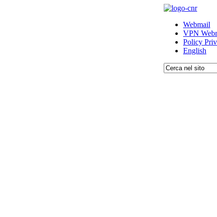
Webmail
VPN Webm
Policy Pri
English