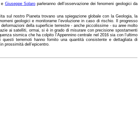
e
Giuseppe Solaro
parleranno dell’osservazione dei fenomeni geologici da
vita sul nostro Pianeta trovano una spiegazione globale con la Geologia, la
meni geologici e monitorarne l’evoluzione in caso di rischio. Il progresso
e deformazioni della superficie terrestre - anche piccolissime - su aree molto
azie ai satelliti, ormai, si è in grado di misurare con precisione spostamenti
quenza sismica che ha colpito l’Appennino centrale nel 2016 sia con l’ultimo
 questi terremoti hanno fornito una quantità consistente e dettagliata di
n prossimità dell’epicentro.