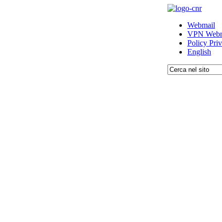
Webmail
VPN Webm
Policy Pri
English