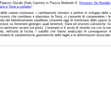
 Palazzo Ducale (Sala Camino) in Piazza Matteotti 9,
Vincenzo De Novellis
zio e Terra a contatto
”.
 delle catene montuose, i cambiamenti climatici e perfino lo sviluppo della 
processi che cambiano e plasmano la Terra, ci consente di comprendere i feno
bito del telerilevamento satellitare consente oggi di monitorare dallo spazio l
eziose su fenomeni geologici quali terremoti, frane ed eruzioni vulcaniche. Gr
enza nemmeno recarsi sul posto. L’esempio si è avuto di recente sia con la se
, nell’isola di Ischia. I satelliti che hanno analizzato le conseguenze di
dere le caratteristiche geometriche delle faglie e le deformazioni associate i