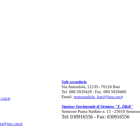
Sede secondaria
Via Amendola, 122/D - 70126 Bari
Tel: 080 5929429 - Fax: 080 5929460
Email:
responsabile_bari@irea.cnr.i
t
.cnr.it
Stazione Sperimentale di Sirmione "E. Zilioli"
Sirmione Punta Staffalo n. 15 - 25010 Sirmion
Tel: 030916556 - Fax: 030916556
rea@pec.cnr.it