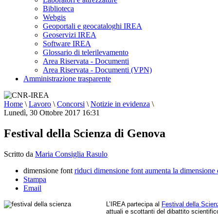
Biblioteca
Webgis
Geoportali e geocataloghi IREA
Geoservizi IREA
Software IREA
Glossario di telerilevamento
Area Riservata - Documenti
Area Riservata - Documenti (VPN)
Amministrazione trasparente
Home
\
Lavoro
\
Concorsi
\
Notizie in evidenza
\
Lunedì, 30 Ottobre 2017 16:31
Festival della Scienza di Genova
Scritto da
Maria Consiglia Rasulo
dimensione font
riduci dimensione font
aumenta la dimensione 
Stampa
Email
L’IREA partecipa al
Festival della Scie
attuali e scottanti del dibattito scientif