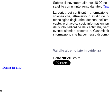
Sabato 4 novembre alle ore 18:00 nel
satellite con un intervento dal titolo “
Spa
La deriva dei continenti, la formazione
scienza che, attraverso lo studio dei 
tecnologico degli ultimi decenni nell’am
vaste, e di avere, così, informazioni pr
del suolo nell’ordine dei centimetri, s
evento sismico occorso a Casamicciola
informazioni, che ha permesso di compren
Vai alle altre notizie in evidenza
Letto
98591
volte
Torna in alto
he