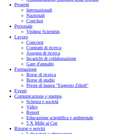
Progetti
Internazionali
Nazionali
Conclusi
Personale
Visiting Scientists
Lavoro
Concorsi
Contratti di ricerca
Assegni di ricerca
Incarichi di collaborazione
Gare d'appalto
Formazione
Borse di ricerca
Borse di studio
Premi di laurea "Eugenio Zilioli"
Eventi
Comunicazione e stampa
Scienza e società
Video
Report
Educazione scientifica e ambientale
5 X Mille al Cnr
Risorse e servizi
Laboratori e attrezzature