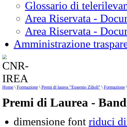
Glossario di telerilev
Area Riservata - Docu
Area Riservata - Doc
Amministrazione traspar
Home
\
Formazione
\
Premi di laurea "Eugenio Zilioli"
\
Formazione
Premi di Laurea - Bandi
dimensione font
riduci d