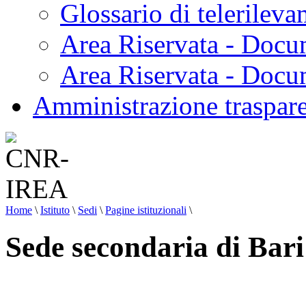
Glossario di telerilev
Area Riservata - Docu
Area Riservata - Doc
Amministrazione traspar
Home
\
Istituto
\
Sedi
\
Pagine istituzionali
\
Sede secondaria di Bari