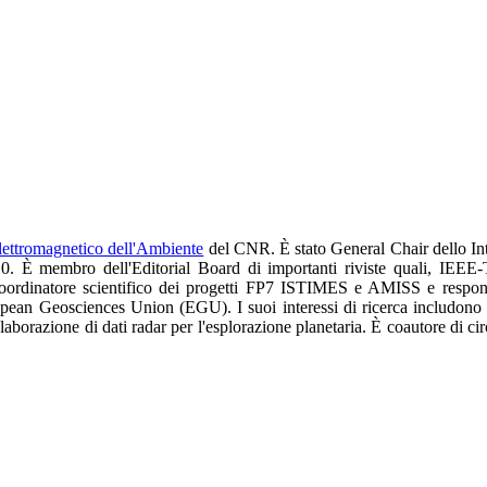
Elettromagnetico dell'Ambiente
del CNR. È stato General Chair dello I
10. È membro dell'Editorial Board di importanti riviste quali, I
ordinatore scientifico dei progetti FP7 ISTIMES e AMISS e respon
an Geosciences Union (EGU). I suoi interessi di ricerca includono l'
elaborazione di dati radar per l'esplorazione planetaria. È coautore di ci