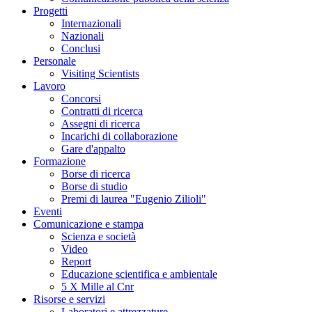
Progetti
Internazionali
Nazionali
Conclusi
Personale
Visiting Scientists
Lavoro
Concorsi
Contratti di ricerca
Assegni di ricerca
Incarichi di collaborazione
Gare d'appalto
Formazione
Borse di ricerca
Borse di studio
Premi di laurea "Eugenio Zilioli"
Eventi
Comunicazione e stampa
Scienza e società
Video
Report
Educazione scientifica e ambientale
5 X Mille al Cnr
Risorse e servizi
Laboratori e attrezzature