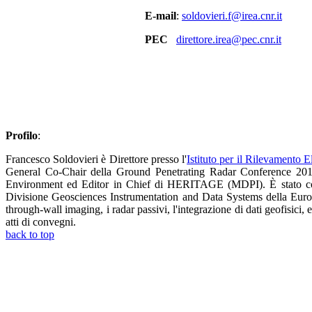
E-mail
:
soldovieri.f@irea.cnr.it
PEC
direttore.irea@pec.cnr.it
Profilo
:
Francesco Soldovieri è Direttore presso l'
Istituto per il Rilevamento 
General Co-Chair della Ground Penetrating Radar Conference 20
Environment ed Editor in Chief di HERITAGE (MDPI). È stato co
Divisione Geosciences Instrumentation and Data Systems della Europe
through-wall imaging, i radar passivi, l'integrazione di dati geofisici, 
atti di convegni.
back to top