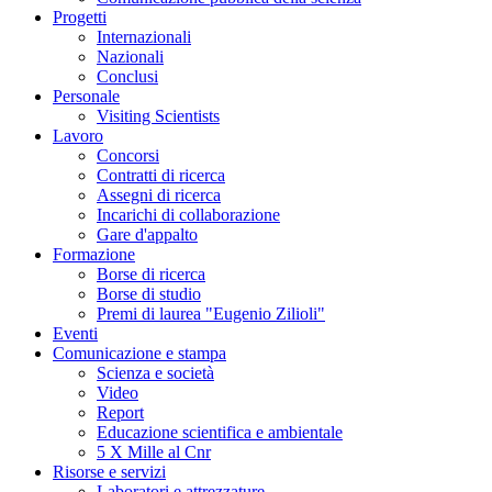
Progetti
Internazionali
Nazionali
Conclusi
Personale
Visiting Scientists
Lavoro
Concorsi
Contratti di ricerca
Assegni di ricerca
Incarichi di collaborazione
Gare d'appalto
Formazione
Borse di ricerca
Borse di studio
Premi di laurea "Eugenio Zilioli"
Eventi
Comunicazione e stampa
Scienza e società
Video
Report
Educazione scientifica e ambientale
5 X Mille al Cnr
Risorse e servizi
Laboratori e attrezzature