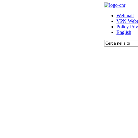
Webmail
VPN Webm
Policy Pri
English