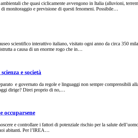
ambientali che quasi ciclicamente avvengono in Italia (alluvioni, terremo
se di monitoraggio e previsione di questi fenomeni. Possibile…
 museo scientifico interattivo italiano, visitato ogni anno da circa 350 mi
distrutta a causa di un enorme rogo che in…
scienza e società
parato e governato da regole e linguaggi non sempre comprensibili all
 oggi dirige? Direi proprio di no,…
bbe occuparsene
oscere e controllare i fattori di potenziale rischio per la salute dell’uom
 suoi abitanti. Per l’IREA…