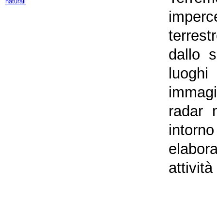
naturali
imperce
terres
dallo 
luoghi
immagi
radar m
intorn
elabora
attività