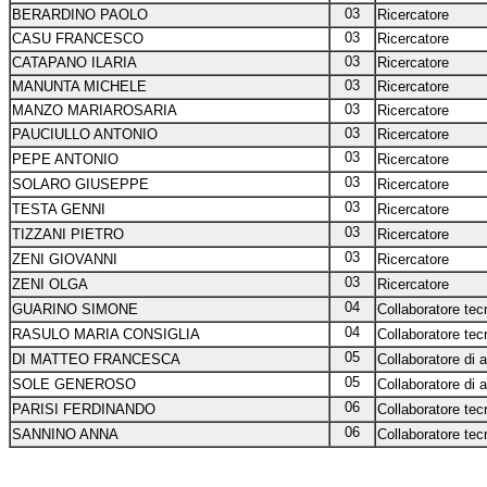
03
BERARDINO PAOLO
Ricercatore
03
CASU FRANCESCO
Ricercatore
03
CATAPANO ILARIA
Ricercatore
03
MANUNTA MICHELE
Ricercatore
03
MANZO MARIAROSARIA
Ricercatore
03
PAUCIULLO ANTONIO
Ricercatore
03
PEPE ANTONIO
Ricercatore
03
SOLARO GIUSEPPE
Ricercatore
03
TESTA GENNI
Ricercatore
03
TIZZANI PIETRO
Ricercatore
03
ZENI GIOVANNI
Ricercatore
03
ZENI OLGA
Ricercatore
04
GUARINO SIMONE
Collaboratore tecn
04
RASULO MARIA CONSIGLIA
Collaboratore tecn
05
DI MATTEO FRANCESCA
Collaboratore di 
05
SOLE GENEROSO
Collaboratore di 
06
PARISI FERDINANDO
Collaboratore tecn
06
SANNINO ANNA
Collaboratore tecn