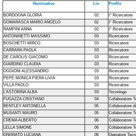
Nominativo
Liv.
Profilo
BORDOGNA GLORIA
02
I° Ricercatore
GOMARASCA MARIO ANGELO
02
I° Ricercatore
RAMPINI ANNA
02
I° Ricercatore
ANTONINETTI MASSIMO
03
Ricercatore
BOSCHETTI MIRCO
03
Ricercatore
CARRARA PAOLA
03
Ricercatore
DE CAROLIS GIACOMO
03
Ricercatore
GIARDINO CLAUDIA
03
Ricercatore
OGGIONI ALESSANDRO
03
Ricercatore
PEPE MONICA PIERA LIVIA
03
Ricercatore
VILLA PAOLO
03
Ricercatore
L'ASTORINA ALBA
03
Tecnologo
FUGAZZA CRISTIANO
04
Collaboratore T
BENTLEY ANTONELLA
05
Collaboratore d
MUSANTI MAURO
05
Collaboratore T
CREMA ALBERTO
06
Collaboratore T
LELLA SIMONE
06
Collaboratore T
ONORATO LUCIANA
06
Operatore Tecn