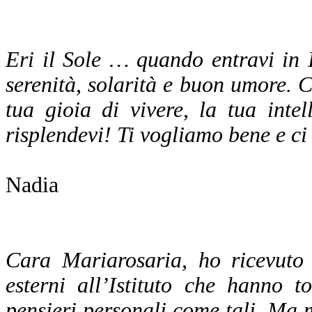
Eri il Sole … quando entravi in I
serenità, solarità e buon umore. C
tua gioia di vivere, la tua inte
risplendevi! Ti vogliamo bene e c
Nadia
Cara Mariarosaria, ho ricevuto 
esterni all’Istituto che hanno t
pensieri personali come tali. Ma m