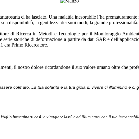
riarosaria ci ha lasciato. Una malattia inesorabile l’ha prematuramente so
ua disponibilità, la gentilezza dei suoi modi, la grande professionalità.
ore di Ricerca in Metodi e Tecnologie per il Monitoraggio Ambiental
serie storiche di deformazione a partire da dati SAR e dell’applicazion
21 era Primo Ricercatore.
menti, il nostro dolore ricordandone il suo valore umano oltre che profe
sere colmato. La tua solarità e la tua gioia di vivere ci illuminino e ci g
 Voglio immaginarti così: a viaggiare lassù e ad illuminarci con il tuo immancabile