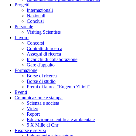
Progetti
Internazionali
Nazionali
Conclusi
Personale
Visiting Scientists
Lavoro
Concorsi
Contratti di ricerca
Assegni di ricerca
Incarichi di collaborazione
Gare d'appalto
Formazione
Borse di ricerca
Borse di studio
Premi di laurea "Eugenio Zilioli"
Eventi
Comunicazione e stampa
Scienza e società
Video
Report
Educazione scientifica e ambientale
5 X Mille al Cnr
Risorse e servizi
Laboratori e attrezzature