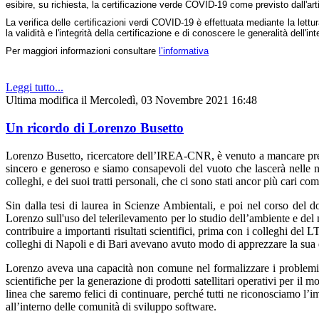
esibire, su richiesta, la certificazione verde COVID-19 come previsto dall'ar
La verifica delle certificazioni verdi COVID-19 è effettuata mediante la lett
la validità e l'integrità della certificazione e di conoscere le generalità dell
Per maggiori informazioni consultare
l’informativa
Leggi tutto...
Ultima modifica il Mercoledì, 03 Novembre 2021 16:48
Un ricordo di Lorenzo Busetto
Lorenzo Busetto, ricercatore dell’IREA-CNR, è venuto a mancare premat
sincero e generoso e siamo consapevoli del vuoto che lascerà nelle n
colleghi, e dei suoi tratti personali, che ci sono stati ancor più cari co
Sin dalla tesi di laurea in Scienze Ambientali, e poi nel corso del 
Lorenzo sull'uso del telerilevamento per lo studio dell’ambiente e del
contribuire a importanti risultati scientifici, prima con i colleghi 
colleghi di Napoli e di Bari avevano avuto modo di apprezzare la sua di
Lorenzo aveva una capacità non comune nel formalizzare i problemi e 
scientifiche per la generazione di prodotti satellitari operativi per i
linea che saremo felici di continuare, perché tutti ne riconosciamo l’
all’interno delle comunità di sviluppo software.