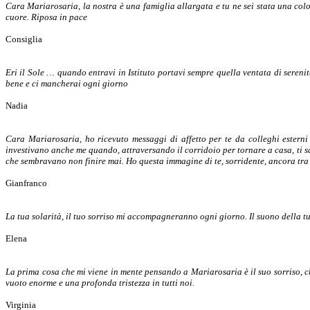
Cara Mariarosaria, la nostra è una famiglia allargata e tu ne sei stata una col
cuore. Riposa in pace
Consiglia
Eri il Sole … quando entravi in Istituto portavi sempre quella ventata di serenit
bene e ci mancherai ogni giorno
Nadia
Cara Mariarosaria, ho ricevuto messaggi di affetto per te da colleghi esterni a
investivano anche me quando, attraversando il corridoio per tornare a casa, ti salu
che sembravano non finire mai. Ho questa immagine di te, sorridente, ancora tra no
Gianfranco
La tua solarità, il tuo sorriso mi accompagneranno ogni giorno. Il suono della tu
Elena
La prima cosa che mi viene in mente pensando a Mariarosaria è il suo sorriso, c
vuoto enorme e una profonda tristezza in tutti noi.
Virginia