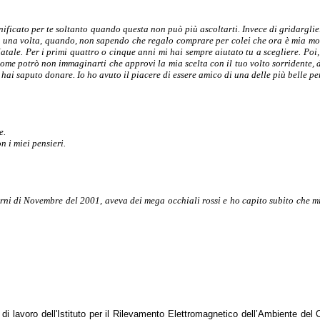
icato per te soltanto quando questa non può più ascoltarti. Invece di gridarglielo
 una volta, quando, non sapendo che regalo comprare per colei che ora è mia mog
tale. Per i primi quattro o cinque anni mi hai sempre aiutato tu a scegliere. Poi, 
e potrò non immaginarti che approvi la mia scelta con il tuo volto sorridente, di
e hai saputo donare. Io ho avuto il piacere di essere amico di una delle più belle p
e.
n i miei pensieri.
i di Novembre del 2001, aveva dei mega occhiali rossi e ho capito subito che mi s
 di lavoro dell'Istituto per il Rilevamento Elettromagnetico dell’Ambiente del