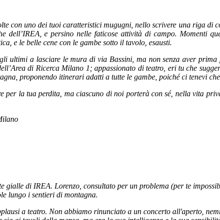
olte con uno dei tuoi caratteristici mugugni, nello scrivere una riga di 
e dell’IREA, e persino nelle faticose attività di campo. Momenti que
ica, e le belle cene con le gambe sotto il tavolo, esausti.
 gli ultimi a lasciare le mura di via Bassini, ma non senza aver prima p
ell’Area di Ricerca Milano 1; appassionato di teatro, eri tu che sugger
agna, proponendo itinerari adatti a tutte le gambe, poiché ci tenevi c
re per la tua perdita, ma ciascuno di noi porterà con sé, nella vita priva
Milano
e gialle di IREA. Lorenzo, consultato per un problema (per te impossibile)
e lungo i sentieri di montagna.
lausi a teatro. Non abbiamo rinunciato a un concerto all'aperto, nemmeno