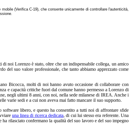
 mobile (Verifica C-19), che consente unicamente di controllare l'autenticità,
issione.
 di noi Lorenzo è stato, oltre che un indispensabile collega, un amico
cordo del suo valore professionale, che tanto abbiamo apprezzato come
Milano Bicocca, molti di noi hanno avuto occasione di collaborare con
igenza e capacità critiche fuori dal comune hanno permesso a Lorenzo di
ne, negli ultimi 8 anni, con noi, nella sede milanese di IREA. Anche i
elle varie sedi e a cui non aveva mai fatto mancare il suo supporto.
ftware libero, e questo ha consentito a tutti noi di affrontare sfide
avviare
una linea di ricerca dedicata
, di cui lui stesso era referente. Una
he ha rilasciato confermano la qualità del suo lavoro e del suo impegno