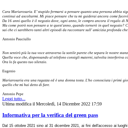
Cara Mariarosaria. E’ stupido fermarsi a pensare quanto una persona abbia signif
continui ad ascoltarmi. Mi piace pensare che tu mi guiderai ancora come facevi
Da 16 anni quello è il negozio dove, ogni anno, le compro ancora il regalo di Na
Ma come potrò non pensare a te quest'anno, quando tornerò in quel negozio? Com
sai che ci sarebbero tanti altri episodi da raccontare sull' amicizia profonda ch
Antonio Pauciullo
Non sentirò più la tua voce attraverso la sottile parete che separa le nostre stanz
Quella voce che, dispensando al telefono consigli materni, talvolta interferiva co
Ora lo fa questo tuo silenzio.
Eugenio
Mariarosaria era una ragazza ed è una donna tosta. L'ho conosciuta i primi giorn
quello che mi hai detto di fare.
Antonio Pepe
Leggi tutto...
Ultima modifica il Mercoledì, 14 Dicembre 2022 17:59
Informativa per la verifica del green pass
Dal 15 ottobre 2021 sino al 31 dicembre 2021, ai fini dell'accesso ai luoghi