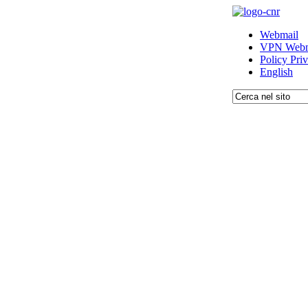
Webmail
VPN Webm
Policy Pri
English