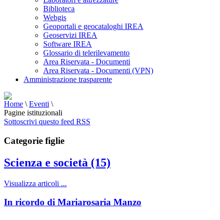
Biblioteca
Webgis
Geoportali e geocataloghi IREA
Geoservizi IREA
Software IREA
Glossario di telerilevamento
Area Riservata - Documenti
Area Riservata - Documenti (VPN)
Amministrazione trasparente
Home
\
Eventi
\
Pagine istituzionali
Sottoscrivi questo feed RSS
Categorie figlie
Scienza e società (15)
Visualizza articoli ...
In ricordo di Mariarosaria Manzo