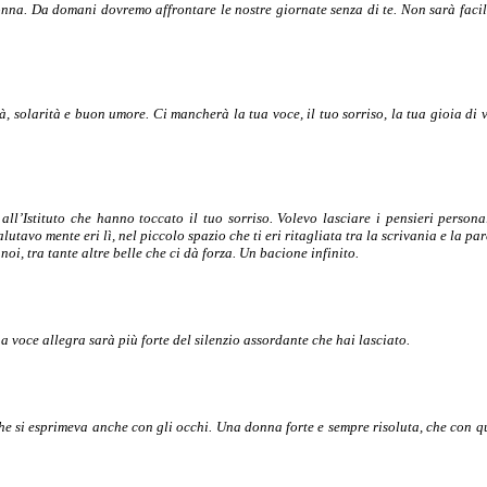
onna. Da domani dovremo affrontare le nostre giornate senza di te. Non sarà facil
à, solarità e buon umore. Ci mancherà la tua voce, il tuo sorriso, la tua gioia di v
ll’Istituto che hanno toccato il tuo sorriso. Volevo lasciare i pensieri persona
tavo mente eri lì, nel piccolo spazio che ti eri ritagliata tra la scrivania e la pa
i, tra tante altre belle che ci dà forza. Un bacione infinito.
a voce allegra sarà più forte del silenzio assordante che hai lasciato.
he si esprimeva anche con gli occhi. Una donna forte e sempre risoluta, che con q