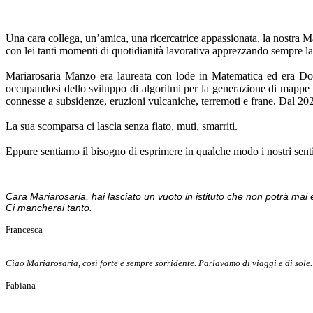
Una cara collega, un’amica, una ricercatrice appassionata, la nostra Ma
con lei tanti momenti di quotidianità lavorativa apprezzando sempre la s
Mariarosaria Manzo era laureata con lode in Matematica ed era Dott
occupandosi dello sviluppo di algoritmi per la generazione di mappe e 
connesse a subsidenze, eruzioni vulcaniche, terremoti e frane. Dal 20
La sua scomparsa ci lascia senza fiato, muti, smarriti.
Eppure sentiamo il bisogno di esprimere in qualche modo i nostri senti
Cara Mariarosaria, hai lasciato un vuoto in istituto che non potrà mai es
Ci mancherai tanto.
Francesca
Ciao Mariarosaria, così forte e sempre sorridente. Parlavamo di viaggi e di sole.
Fabiana