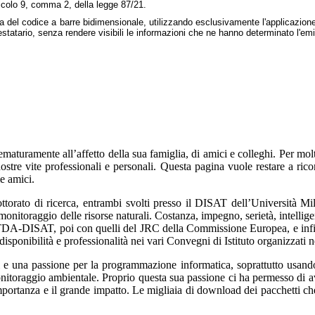
ticolo 9, comma 2, della legge 87/21.
ura del codice a barre bidimensionale, utilizzando esclusivamente l'applicazione
'intestatario, senza rendere visibili le informazioni che ne hanno determinato l'em
uramente all’affetto della sua famiglia, di amici e colleghi. Per molti
ostre vite professionali e personali. Questa pagina vuole restare a ri
me amici.
dottorato di ricerca, entrambi svolti presso il DISAT dell’Università 
 monitoraggio delle risorse naturali. Costanza, impegno, serietà, intell
del LTDA-DISAT, poi con quelli del JRC della Commissione Europea, e infi
sponibilità e professionalità nei vari Convegni di Istituto organizzati n
una passione per la programmazione informatica, soprattutto usando so
l monitoraggio ambientale. Proprio questa sua passione ci ha permesso di 
importanza e il grande impatto. Le migliaia di download dei pacchetti c