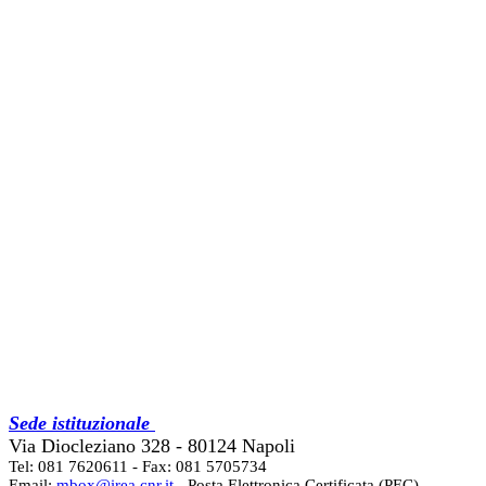
Sede istituzionale
Via Diocleziano 328 - 80124 Napoli
Tel: 081 7620611 - Fax: 081 5705734
Email:
mbox@irea.cnr.it
- Posta Elettronica Certificata (PEC)