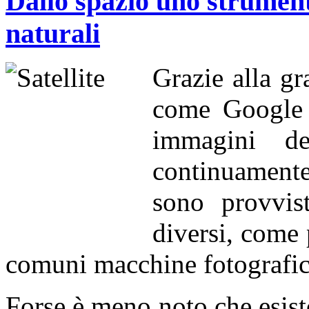
Dallo spazio uno strumento
naturali
Grazie alla gr
come Google 
immagini del
continuamente
sono provvis
diversi, come 
comuni macchine fotografich
Forse è meno noto che esisto