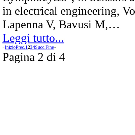
in electrical engineering, V
Lapenna V, Bavusi M,…
Leggi tutto...
«
Inizio
Prec.
1
2
3
4
Succ.
Fine
»
Pagina 2 di 4