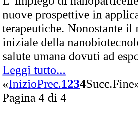
L’ impiego di nanoparticelle
nuove prospettive in applic
terapeutiche. Nonostante il 
iniziale della nanobiotecnolo
salute umana dovuti ad esp
Leggi tutto...
«
Inizio
Prec.
1
2
3
4
Succ.
Fine
Pagina 4 di 4