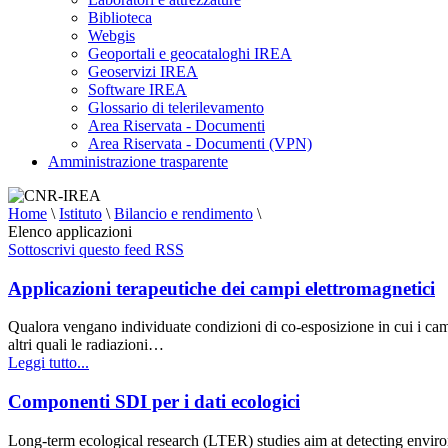
Biblioteca
Webgis
Geoportali e geocataloghi IREA
Geoservizi IREA
Software IREA
Glossario di telerilevamento
Area Riservata - Documenti
Area Riservata - Documenti (VPN)
Amministrazione trasparente
Home
\
Istituto
\
Bilancio e rendimento
\
Elenco applicazioni
Sottoscrivi questo feed RSS
Applicazioni terapeutiche dei campi elettromagnetici
Qualora vengano individuate condizioni di co-esposizione in cui i campi e
altri quali le radiazioni…
Leggi tutto...
Componenti SDI per i dati ecologici
Long-term ecological research (LTER) studies aim at detecting environ