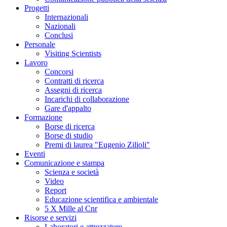
Progetti
Internazionali
Nazionali
Conclusi
Personale
Visiting Scientists
Lavoro
Concorsi
Contratti di ricerca
Assegni di ricerca
Incarichi di collaborazione
Gare d'appalto
Formazione
Borse di ricerca
Borse di studio
Premi di laurea "Eugenio Zilioli"
Eventi
Comunicazione e stampa
Scienza e società
Video
Report
Educazione scientifica e ambientale
5 X Mille al Cnr
Risorse e servizi
Laboratori e attrezzature