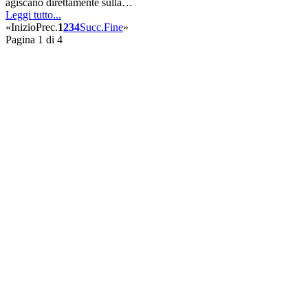
agiscano direttamente sulla…
Leggi tutto...
«
Inizio
Prec.
1
2
3
4
Succ.
Fine
»
Pagina 1 di 4