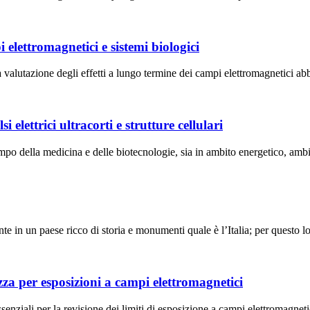
elettromagnetici e sistemi biologici
a valutazione degli effetti a lungo termine dei campi elettromagnetici abb
lettrici ultracorti e strutture cellulari
campo della medicina e delle biotecnologie, sia in ambito energetico, ambie
te in un paese ricco di storia e monumenti quale è l’Italia; per questo 
zza per esposizioni a campi elettromagnetici
senziali per la revisione dei limiti di esposizione a campi elettromagnetici