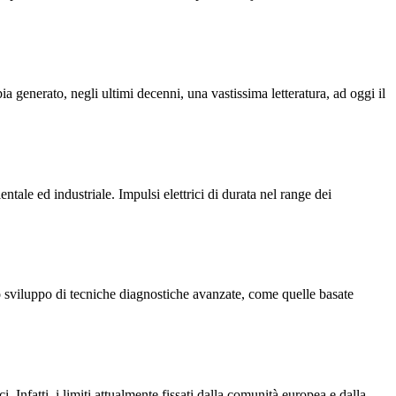
ia generato, negli ultimi decenni, una vastissima letteratura, ad oggi il
ntale ed industriale. Impulsi elettrici di durata nel range dei
lo sviluppo di tecniche diagnostiche avanzate, come quelle basate
. Infatti, i limiti attualmente fissati dalla comunità europea e dalla