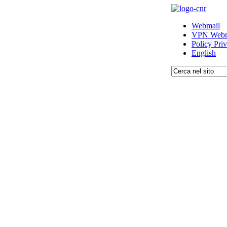
Webmail
VPN Webm
Policy Pri
English