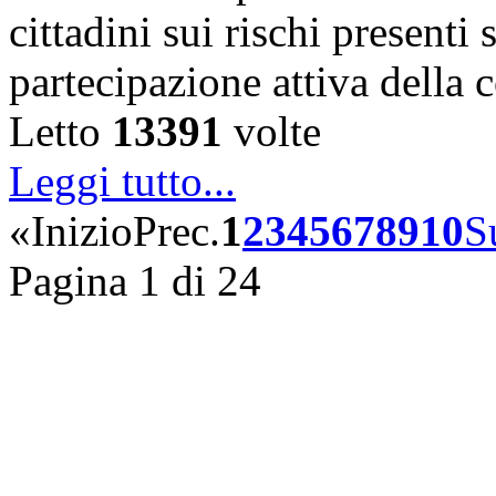
cittadini sui rischi presenti s
partecipazione attiva della
Letto
13391
volte
Leggi tutto...
«
Inizio
Prec.
1
2
3
4
5
6
7
8
9
10
S
Pagina 1 di 24