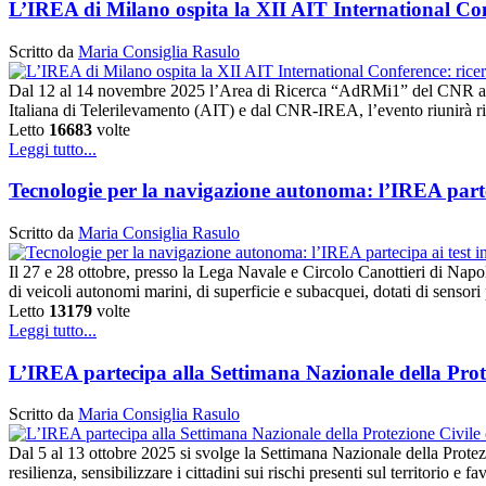
L’IREA di Milano ospita la XII AIT International Conf
Scritto da
Maria Consiglia Rasulo
Dal 12 al 14 novembre 2025 l’Area di Ricerca “AdRMi1” del CNR a Mi
Italiana di Telerilevamento (AIT) e dal CNR-IREA, l’evento riunirà rice
Letto
16683
volte
Leggi tutto...
Tecnologie per la navigazione autonoma: l’IREA parte
Scritto da
Maria Consiglia Rasulo
Il 27 e 28 ottobre, presso la Lega Navale e Circolo Canottieri di Nap
di veicoli autonomi marini, di superficie e subacquei, dotati di sensor
Letto
13179
volte
Leggi tutto...
L’IREA partecipa alla Settimana Nazionale della Prot
Scritto da
Maria Consiglia Rasulo
Dal 5 al 13 ottobre 2025 si svolge la Settimana Nazionale della Protezi
resilienza, sensibilizzare i cittadini sui rischi presenti sul territorio e