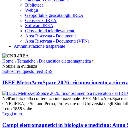
Biblioteca
Webgis
Geoportali e geocataloghi IREA
Geoservizi IREA
Software IREA
Glossario di telerilevamento
Area Riservata - Documenti
Area Riservata - Documenti (VPN)
Amministrazione trasparente
Home
\
Tematiche
\
Diagnostica elettromagnetica
\
Notizie in evidenza
Sottoscrivi questo feed RSS
IEEE MetroAeroSpace 2026: riconoscimento a ricerca
Nell'ambito della conferenza internazionale IEEE MetroAeroSpace 20
CNR-IREA, e Stefano Perna, Professore dell'Università degli Studi di
Letto
1855
volte
Leggi tutto...
Campi elettromagnetici in biologia e medicina: Anna