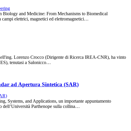
lds in Biology and Medicine: From Mechanisms to Biomedical
ra campi elettrici, magnetici ed elettromagnetici…
 dell'ing. Lorenzo Crocco (Dirigente di Ricerca IREA-CNR), ha vinto
ACES), tenutasi a Salonicco…
adar ad Apertura Sintetica (SAR)
ing, Systems, and Applications, un importante appuntamento
o dell’Università Parthenope sulla collina…