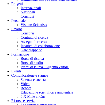
Progetti
Internazionali
Nazionali
Conclusi
Personale
Visiting Scientists
Lavoro
Concorsi
Contratti di ricerca
Assegni di ricerca
Incarichi di collaborazione
Gare d'appalto
Formazione
Borse di ricerca
Borse di studio
Premi di laurea "Eugenio Zilioli"
Eventi
Comunicazione e stampa
Scienza e società
Video
Report
Educazione scientifica e ambientale
5 X Mille al Cnr
Risorse e servizi
Laboratori e attrezzature