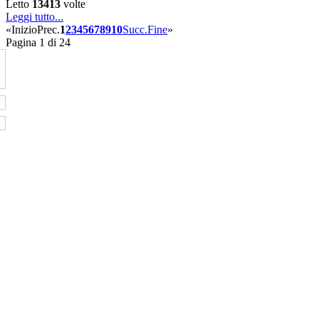
Letto
13413
volte
Leggi tutto...
«
Inizio
Prec.
1
2
3
4
5
6
7
8
9
10
Succ.
Fine
»
Pagina 1 di 24