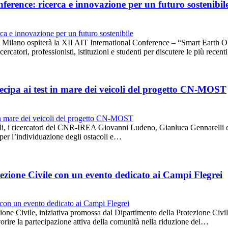
erence: ricerca e innovazione per un futuro sostenibil
lano ospiterà la XII AIT International Conference – “Smart Earth Obs
rcatori, professionisti, istituzioni e studenti per discutere le più recen
cipa ai test in mare dei veicoli del progetto CN-MOST
oli, i ricercatori del CNR-IREA Giovanni Ludeno, Gianluca Gennarelli e
i per l’individuazione degli ostacoli e…
ezione Civile con un evento dedicato ai Campi Flegrei
one Civile, iniziativa promossa dal Dipartimento della Protezione Civile
 favorire la partecipazione attiva della comunità nella riduzione del…