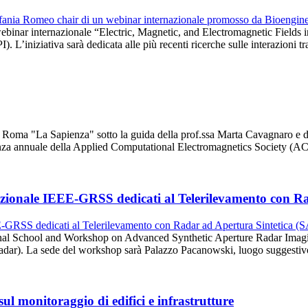
il webinar internazionale “Electric, Magnetic, and Electromagnetic Fie
 L’iniziativa sarà dedicata alle più recenti ricerche sulle interazioni t
 di Roma "La Sapienza" sotto la guida della prof.ssa Marta Cavagnaro e
erenza annuale della Applied Computational Electromagnetics Society (
azionale IEEE-GRSS dedicati al Telerilevamento con R
ional School and Workshop on Advanced Synthetic Aperture Radar Imag
Radar). La sede del workshop sarà Palazzo Pacanowski, luogo suggestiv
l monitoraggio di edifici e infrastrutture