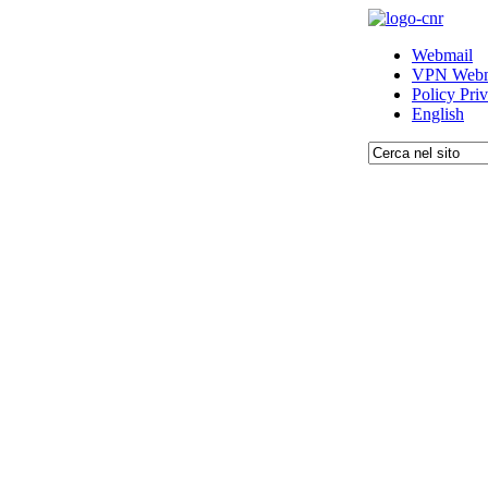
Webmail
VPN Webm
Policy Pri
English