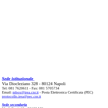
Sede istituzionale
Via Diocleziano 328 - 80124 Napoli
Tel: 081 7620611 - Fax: 081 5705734
Email:
mbox@irea.cnr.it
- Posta Elettronica Certificata (PEC)
protocollo.irea@pec.cnr.it
Sede secondaria