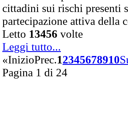
cittadini sui rischi presenti s
partecipazione attiva della
Letto
13456
volte
Leggi tutto...
«
Inizio
Prec.
1
2
3
4
5
6
7
8
9
10
S
Pagina 1 di 24