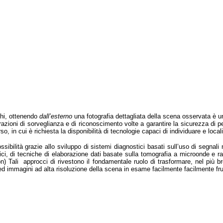
chi, ottenendo
dall’esterno
una fotografia dettagliata della scena osservata è una
erazioni di sorveglianza e di riconoscimento volte a garantire la sicurezza di p
o, in cui è richiesta la disponibilità di tecnologie capaci di individuare e loc
bilità grazie allo sviluppo di sistemi diagnostici basati sull’uso di segnali n
tici, di tecniche di elaborazione dati basate sulla tomografia a microonde e r
ion) Tali approcci di rivestono il fondamentale ruolo di trasformare, nel più br
d immagini ad alta risoluzione della scena in esame facilmente facilmente frui