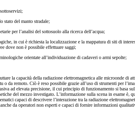
 sottoservizi;
lo stato del manto stradale;
etarie per l’analisi del sottosuolo alla ricerca dell’acqua;
giche, in cui è richiesta la localizzazione e la mappatura di siti di inter
aree dove non è possibile effettuare saggi;
riminologiche orientate all’individuazione di cadaveri o armi sepolte;
 sfruttare la capacità della radiazione elettromagnetica alle microonde di 
 situ o da remoto. Ciò è reso possibile grazie all’uso di strumenti per l’
siva ad elevata precisione, il cui principio di funzionamento si basa sul
gnetiche del mezzo investigato. L’informazione sulla scena in esame è, qui
atici capaci di descrivere l’interazione tra la radiazione elettromagnet
i anche da operatori non esperti e capaci di fornire informazioni qualita