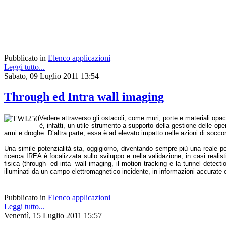
Pubblicato in
Elenco applicazioni
Leggi tutto...
Sabato, 09 Luglio 2011 13:54
Through ed Intra wall imaging
Vedere attraverso gli ostacoli, come muri, porte e materiali opa
è, infatti, un utile strumento a supporto della gestione delle op
armi e droghe. D’altra parte, essa è ad elevato impatto nelle azioni di soccors
Una simile potenzialità sta, oggigiorno, diventando sempre più una reale possi
ricerca IREA è focalizzata sullo sviluppo e nella validazione, in casi realis
fisica (through- ed inta- wall imaging, il motion tracking e la tunnel detect
illuminati da un campo elettromagnetico incidente, in informazioni accurate e
Pubblicato in
Elenco applicazioni
Leggi tutto...
Venerdì, 15 Luglio 2011 15:57