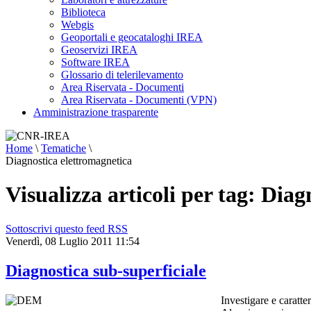
Biblioteca
Webgis
Geoportali e geocataloghi IREA
Geoservizi IREA
Software IREA
Glossario di telerilevamento
Area Riservata - Documenti
Area Riservata - Documenti (VPN)
Amministrazione trasparente
Home
\
Tematiche
\
Diagnostica elettromagnetica
Visualizza articoli per tag: Dia
Sottoscrivi questo feed RSS
Venerdì, 08 Luglio 2011 11:54
Diagnostica sub-superficiale
Investigare e caratte