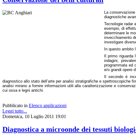
La conservazione d
diagnostiche avanz
Tecnologie radar a
esempio, di effett
determinare le mod
invecchiamento dei
investigare diver
s
In questo ambito l’
Il prim
o riguarda 
indagini, prevale
programmata ed o
e/o grandi opere d
Il secondo è ince
diagnostico allo stato dell’arte per analisi stratigrafiche e spettroscopiche f
analisi mirano a fornire informazioni utili alla caratterizzazione e conservaz
cui ossa e legni antichi.
Pubblicato in
Elenco applicazioni
Leggi tutto...
Domenica, 10 Luglio 2011 19:01
Diagnostica a microonde dei tessuti biologi