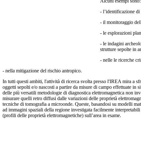
Alcuni esempi sono:
- l’identificazione di
- il monitoraggio del
- le esplorazioni plan
- le indagini archeolo
strutture sepolte in 
- nelle le ricerche c
- nella mitigazione del rischio antropico.
In tutti questi ambiti, l'attività di ricerca svolta presso l'IREA mira a
oggetti sepolti e/o nascosti a partire da misure di campo effettuate in
delle più versatili metodologie di diagnostica elettromagnetica non inva
misurare quelli retro diffusi dalle variazioni delle proprietà elettroma
tecniche di tomografia a microonde. Queste, basandosi su modelli matem
ad immagini spaziali della regione investigata facilmente interpretabil
(profili delle proprietà elettromagnetiche) sull’area in esame.