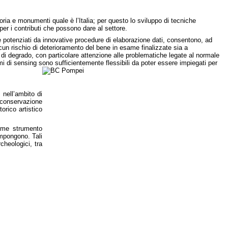
ria e monumenti quale è l’Italia; per questo lo sviluppo di tecniche
r i contributi che possono dare al settore.
 potenziati da innovative procedure di elaborazione dati, consentono, ad
lcun rischio di deterioramento del bene in esame finalizzate sia a
o di degrado, con particolare attenzione alle problematiche legate al normale
temi di sensing sono sufficientemente flessibili da poter essere impiegati per
 nell’ambito di
a conservazione
torico artistico
come strumento
compongono. Tali
cheologici, tra