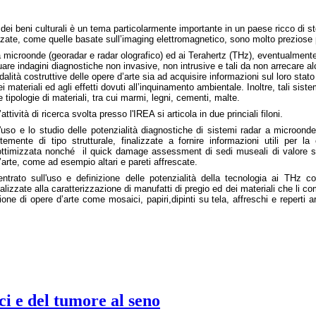
ei beni culturali è un tema particolarmente importante in un paese ricco di sto
ate, come quelle basate sull’imaging elettromagnetico, sono molto preziose pe
 microonde (georadar e radar olografico) ed ai Terahertz (THz), eventualmente
uare indagini diagnostiche non invasive, non intrusive e tali da non arrecare a
alità costruttive delle opere d’arte sia ad acquisire informazioni sul loro stat
 materiali ed agli effetti dovuti all’inquinamento ambiental
e. Inoltre, tali sis
e tipologie di materiali, tra cui marmi, legni, cementi, malte.
attività di ricerca svolta presso l'IREA si articola in due p
rinciali filoni.
l'uso e lo studio delle potenzialità diagnostiche di sistemi radar a microonde
ntemente di tipo strutturale, finalizzate a fornire informazioni utili per l
ttimizzata nonché il quick damage assessment di sedi museali di v
alore s
’arte, come ad esempio altari
e pareti affrescate.
ntrato sull'uso e definizione delle potenzialità della tecnologia ai THz 
inalizzate alla caratterizzazione di manufatti di pregio ed dei materiali che li 
ione di opere d’arte come mosaici, papiri,dipinti su tela, affreschi e reperti ar
ci e del tumore al seno