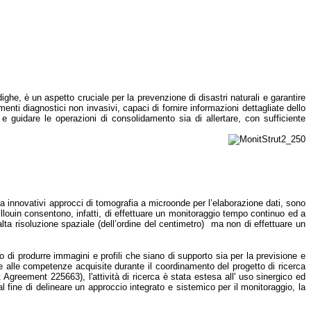
e dighe, è un aspetto cruciale per la prevenzione di disastri naturali e garantire
enti diagnostici non invasivi, capaci di fornire informazioni dettagliate dello
re e guidare le operazioni di consolidamento sia di allertare, con sufficiente
 da innovativi approcci di tomografia a microonde per l’elaborazione dati, sono
Brillouin consentono, infatti, di effettuare un monitoraggio tempo continuo ed a
 alta risoluzione spaziale (dell’ordine del centimetro) ma non di effettuare un
imo di produrre immagini e profili che siano di supporto sia per la previsione e
he alle competenze acquisite durante il coordinamento del progetto di ricerca
reement 225663), l'attività di ricerca è stata estesa all' uso sinergico ed
 al fine di delineare un approccio integrato e sistemico per il monitoraggio, la