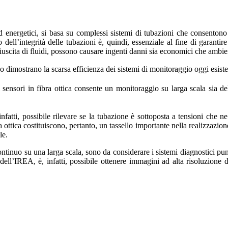
d energetici, si basa su complessi sistemi di tubazioni che consentono il
dell’integrità delle tubazioni è, quindi, essenziale al fine di garantire
iuscita di fluidi, possono causare ingenti danni sia economici che ambien
o dimostrano la scarsa efficienza dei sistemi di monitoraggio oggi esisten
sensori in fibra ottica consente un monitoraggio su larga scala sia dell
 infatti, possibile rilevare se la tubazione è sottoposta a tensioni ch
ra ottica costituiscono, pertanto, un tassello importante nella realizzazio
le.
ontinuo su una larga scala, sono da considerare i sistemi diagnostici pun
ll’IREA, è, infatti, possibile ottenere immagini ad alta risoluzione de