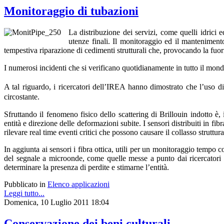
Monitoraggio di tubazioni
La distribuzione dei servizi, come quelli idrici e
utenze finali. Il monitoraggio ed il mantenimento 
tempestiva riparazione di cedimenti strutturali che, provocando la fuor
I numerosi incidenti che si verificano quotidianamente in tutto il mond
A tal riguardo, i ricercatori dell’IREA hanno dimostrato che l’uso di 
circostante.
Sfruttando il fenomeno fisico dello scattering di Brillouin indotto è,
entità e direzione delle deformazioni subite. I sensori distribuiti in fib
rilevare real time eventi critici che possono causare il collasso struttura
In aggiunta ai sensori i fibra ottica, utili per un monitoraggio tempo c
del segnale a microonde, come quelle messe a punto dai ricercatori de
determinare la presenza di perdite e stimarne l’entità.
Pubblicato in
Elenco applicazioni
Leggi tutto...
Domenica, 10 Luglio 2011 18:04
Conservazione dei beni culturali