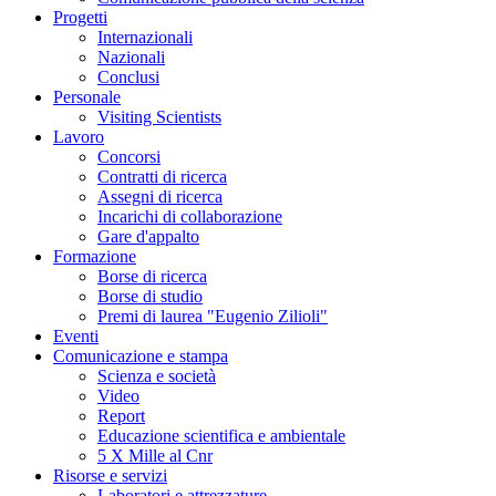
Progetti
Internazionali
Nazionali
Conclusi
Personale
Visiting Scientists
Lavoro
Concorsi
Contratti di ricerca
Assegni di ricerca
Incarichi di collaborazione
Gare d'appalto
Formazione
Borse di ricerca
Borse di studio
Premi di laurea "Eugenio Zilioli"
Eventi
Comunicazione e stampa
Scienza e società
Video
Report
Educazione scientifica e ambientale
5 X Mille al Cnr
Risorse e servizi
Laboratori e attrezzature