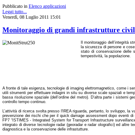
Pubblicato in
Elenco applicazioni
Leggi tutto...
Venerdì, 08 Luglio 2011 15:01
Monitoraggio di grandi infrastrutture civil
Il monitoraggio dell’integrità st
la sicurezza di persone e cose. 
stato di conservazione delle st
tempestività, la popolazione.
A fronte di tale esigenza, tecnologie di imaging elettromagnetico, come i sens
utili strumenti per effettuare indagini in situ su diverse scale spaziali e tem
bassa risoluzione spaziale (dell’ordine del metro). D’altra parte i sistemi ge
controllo tempo continuo.
L’attività di ricerca svolta presso l'IREA riguarda, pertanto, lo sviluppo, la 
prevenzione dei rischi che per il quick damage assessment dopo eventi di cri
FP7 “ISTIMES - Integrated System for Transport Infrastructure surveillance
integrato di diverse tecnologie radar (georadar e radar olografici) ed altre te
diagnostica e la conservazione delle infrastutture.