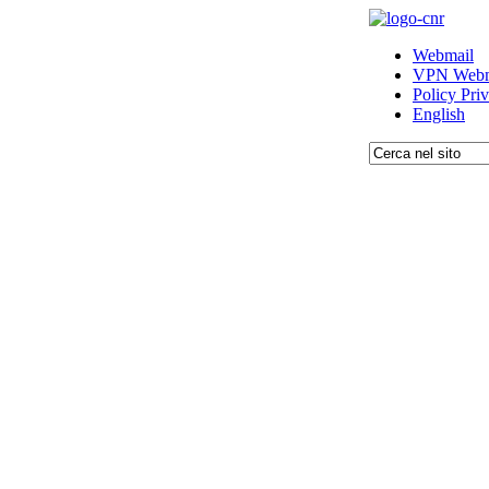
Webmail
VPN Webm
Policy Pri
English