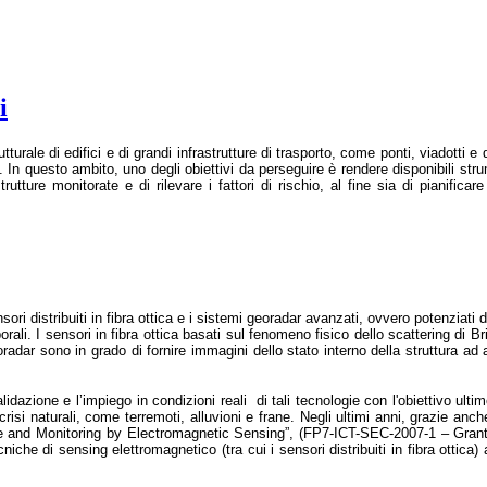
i
rutturale di edifici e di grandi infrastrutture di trasporto, come ponti, viadotti 
In questo ambito, uno degli obiettivi da perseguire è rendere disponibili strum
rutture monitorate e di rilevare i fattori di rischio, al fine sia di pianifica
ori distribuiti in fibra ottica e i sistemi georadar avanzati, ovvero potenziati
porali. I sensori in fibra ottica basati sul fenomeno fisico dello scattering di 
oradar sono in grado di fornire immagini dello stato interno della struttura ad
validazione e l’impiego in condizioni reali
di tali tecnologie con l'obiettivo ult
si naturali, come terremoti, alluvioni e frane. Negli ultimi anni, grazie anc
 and Monitoring by Electromagnetic Sensing”, (FP7-ICT-SEC-2007-1 – Grant Ag
cniche di sensing elettromagnetico (tra cui i sensori distribuiti in fibra ottica)