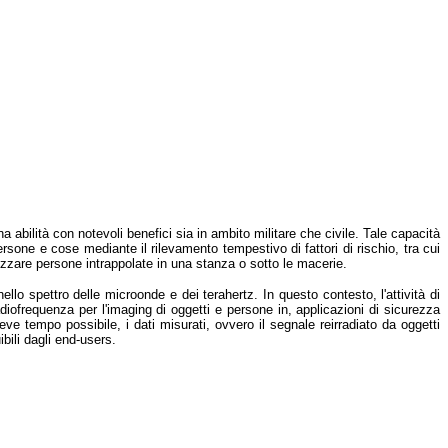
 abilità con notevoli benefici sia in ambito militare che civile. Tale capacità
ersone e cose mediante il rilevamento tempestivo di fattori di rischio, tra cui
alizzare persone intrappolate in una stanza o sotto le macerie.
ello spettro delle microonde e dei terahertz. In questo contesto, l'attività di
adiofrequenza per l'imaging di oggetti e persone in, applicazioni di sicurezza
eve tempo possibile, i dati misurati, ovvero il segnale reirradiato da oggetti
bili dagli end-users.