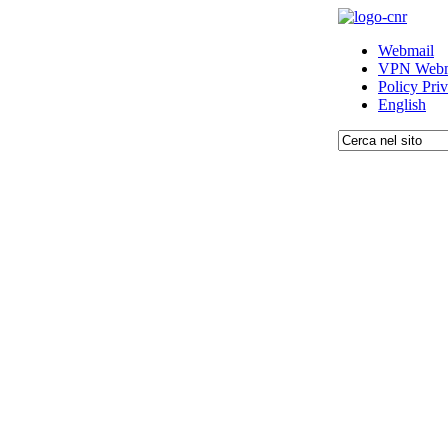
Webmail
VPN Webm
Policy Pri
English