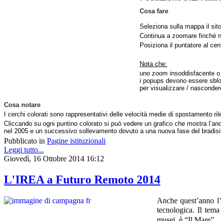
Cosa fare
Seleziona sulla mappa il sito
Continua a zoomare finché no
Posiziona il puntatore al cen
Nota che:
uno zoom insoddisfacente o u
i popups devono essere sbloc
per visualizzare / nasconder
Cosa notare
I cerchi colorati sono rappresentativi delle velocità medie di spostamento rile
Cliccando su ogni puntino colorato si può vedere un grafico che mostra l’an
nel 2005 e un successivo sollevamento dovuto a una nuova fase del bradis
Pubblicato in
Pagine istituzionali
Leggi tutto...
Giovedì, 16 Ottobre 2014 16:12
L'IREA a Futuro Remoto 2014
Anche quest’anno l
tecnologica.
Il tema
musei, è “Il Mare”.