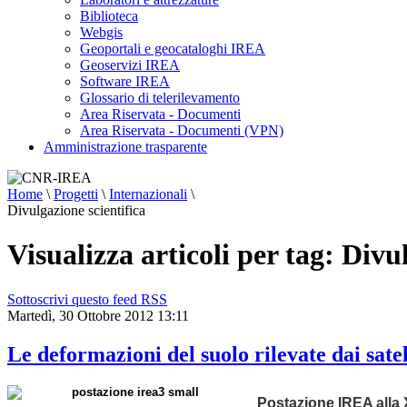
Biblioteca
Webgis
Geoportali e geocataloghi IREA
Geoservizi IREA
Software IREA
Glossario di telerilevamento
Area Riservata - Documenti
Area Riservata - Documenti (VPN)
Amministrazione trasparente
Home
\
Progetti
\
Internazionali
\
Divulgazione scientifica
Visualizza articoli per tag: Divu
Sottoscrivi questo feed RSS
Martedì, 30 Ottobre 2012 13:11
Le deformazioni del suolo rilevate dai satel
Postazione IREA alla