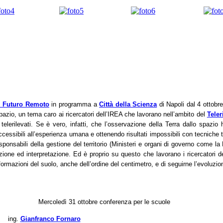
i Futuro Remoto
in programma a
Città della Scienza
di Napoli dal 4 ottobr
spazio, un tema caro ai ricercatori dell’IREA che lavorano nell’ambito del
Tele
 telerilevati. Se è vero, infatti, che l’osservazione della Terra dallo spazi
ssibili all’esperienza umana e ottenendo risultati impossibili con tecniche tr
 responsabili della gestione del territorio (Ministeri e organi di governo come l
zione ed interpretazione. Ed è proprio su questo che lavorano i ricercatori 
rmazioni del suolo, anche dell’ordine del centimetro, e di seguirne l’evoluzi
Mercoledì 31 ottobre
conferenza per le scuole
ing.
Gianfranco Fornaro