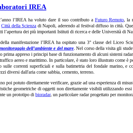
laboratori IREA
’anno l’IREA ha voluto dare il suo contributo a
Futuro Remoto
, la
a
Città della Scienza
di Napoli, aderendo al festival diffuso in città. Qu
tti l’apertura dei più importanti Istituti di ricerca e delle Università di
della manifestazione l’IREA ha ospitato una 3° classe del Liceo Sci
 monitoraggio dell’ambiente e del mare
. Nel corso della visita gli stude
o prima appreso i principi base di funzionamento di alcuni sistemi rada
traffico aereo e marittimo. In particolare, è stato loro illustrato come è 
o sulle correnti superficiali e sulla batimetria del fondale marino, e
zzi diversi dall'aria come sabbia, cemento, terreno.
nno poi potuto direttamente verificare, grazie ad una esperienza di misur
ristiche geometriche di oggetti non direttamente visibili utilizzando essi 
nte un prototipo di
bioradar
, un particolare radar progettato per monitora