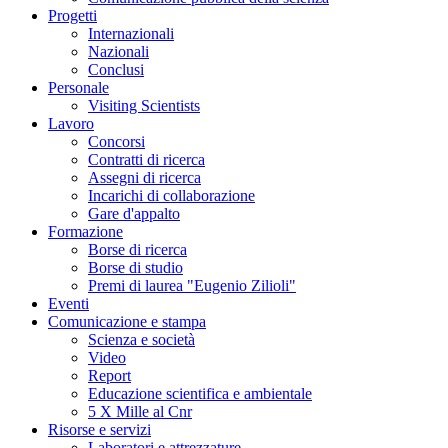
Progetti
Internazionali
Nazionali
Conclusi
Personale
Visiting Scientists
Lavoro
Concorsi
Contratti di ricerca
Assegni di ricerca
Incarichi di collaborazione
Gare d'appalto
Formazione
Borse di ricerca
Borse di studio
Premi di laurea "Eugenio Zilioli"
Eventi
Comunicazione e stampa
Scienza e società
Video
Report
Educazione scientifica e ambientale
5 X Mille al Cnr
Risorse e servizi
Laboratori e attrezzature