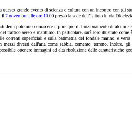
 questo grande evento di scienza e cultura con un incontro con gli st
 il
7 novembre alle ore 10.00
presso la sede dell’Istituto in via Dioclez
i studenti potranno conoscere il principio di funzionamento di alcuni 
 del traffico aereo e marittimo. In particolare, sarà loro illustrato come
le correnti superficiali e sulla batimetria del fondale marino, e verr
in mezzi diversi dall'aria come sabbia, cemento, terreno. Inoltre, gl
ossibile ottenere immagini ad alta risoluzione delle caratteristiche geo