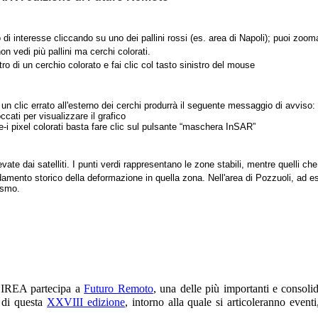
 di interesse cliccando su uno dei pallini rossi (es. area di Napoli); puoi zooma
n vedi più pallini ma cerchi colorati.
tro di un cerchio colorato e fai clic col tasto sinistro del mouse
n clic errato all'esterno dei cerchi produrrà il seguente messaggio di avviso:
cati per visualizzare il grafico
e-i pixel colorati basta fare clic sul pulsante “maschera InSAR”
vate dai satelliti. I punti verdi rappresentano le zone stabili, mentre quelli c
damento storico della deformazione in quella zona. Nell'area di Pozzuoli, ad 
ismo.
’IREA partecipa a
Futuro Remoto
, una delle più importanti e consoli
 di questa
XXVIII edizione
, intorno alla quale si articoleranno eventi,