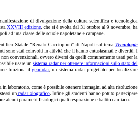
 manifestazione di divulgazione della cultura scientifica e tecnologica
esta
XXVIII edizione
, che si è svolta dal 31 ottobre al 9 novembre, ha
 Napoli ad una classe delle scuole napoletane e campane.
entifico Statale "Renato Caccioppoli" di Napoli sul tema
Tecnologie
nti sono stati coinvolti in attività che li hanno entusiasmati e divertiti. I
r non convenzionali, ovvero diversi da quelli comunemente usati per la
possibile usare un
sistema radar per ottenere informazioni sullo stato del
 come funziona il
georadar
, un sistema radar progettato per localizzare
a in laboratorio, come è possibile ottenere immagini ad alta risoluzione
stessi un
radar olografico
. Infine gli studenti hanno potuto partecipare
re alcuni parametri fisiologici quali respirazione e battito cardiaco.