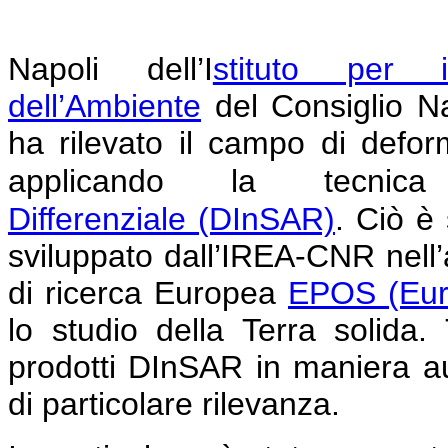
Napoli
dell’I
stituto per i
dell’Ambiente
del Consiglio N
ha rilevato il campo di defor
applicando la tecni
Differenziale
(DInSAR)
.
Ciò è 
sviluppato dall’IREA-CNR nell’am
di ricerca Europea
EPOS (Eur
lo studio della Terra solida
prodotti DInSAR in maniera au
di particolare rilevanza.