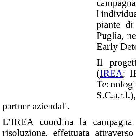
campagna
l'indivi
piante di
Puglia, n
Early Dete
Il proge
(
IREA
; I
Tecnolo
S.C.a.r.
partner aziendali.
L’IREA coordina la campagna d
risoluzione, effettuata attraverso