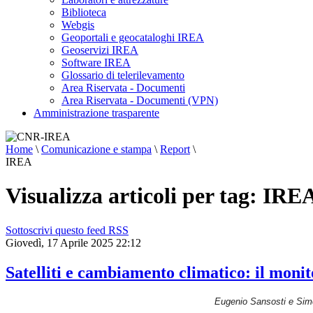
sciami
Biblioteca
sismici
burst-
Webgis
like,
Geoportali e geocataloghi IREA
caratterizzati
Geoservizi IREA
da
Software IREA
sequenze
Glossario di telerilevamento
rapide
di
Area Riservata - Documenti
piccoli
Area Riservata - Documenti (VPN)
terremoti,
Amministrazione trasparente
difficili
da
distinguere
Home
\
Comunicazione e stampa
\
Report
\
con
le
IREA
tecniche
tradizionali.
Visualizza articoli per tag: IRE
Parallelamente,
si
è
osservata
Sottoscrivi questo feed RSS
un’accelerazione
Giovedì, 17 Aprile 2025 22:12
dei
fenomeni
di
Satelliti e cambiamento climatico: il monit
sollevamento
del
suolo,
Eugenio Sansosti e Simo
dell’attività