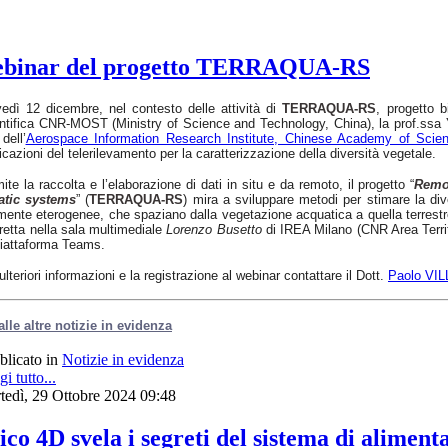
n webinar del progetto TERRAQUA-RS
edì 12 dicembre, nel contesto delle attività di
TERRAQUA-RS
, progetto b
ntifica CNR-MOST (Ministry of Science and Technology, China), la prof.ssa
dell’
Aerospace Information Research Institute, Chinese Academy of Scie
icazioni del telerilevamento per la caratterizzazione della diversità vegetale.
ite la raccolta e l’elaborazione di dati in situ e da remoto, il progetto “
Remot
atic systems
” (
TERRAQUA-RS
) mira a sviluppare metodi per stimare la div
mente eterogenee, che spaziano dalla vegetazione acquatica a quella terrestre
iretta nella sala multimediale
Lorenzo Busetto
di IREA Milano (CNR Area Territo
iattaforma Teams.
ulteriori informazioni e la registrazione al webinar contattare il Dott.
Paolo VI
alle altre notizie in evidenza
blicato in
Notizie in evidenza
i tutto...
tedì, 29 Ottobre 2024 09:48
co 4D svela i segreti del sistema di aliment