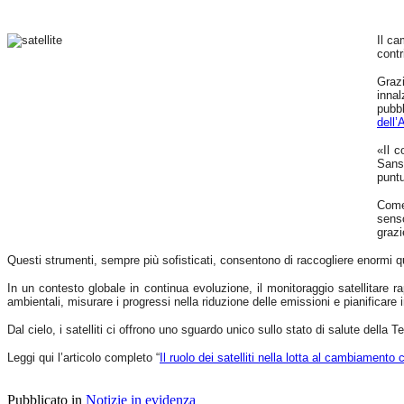
sismica
ordinaria
e
Il ca
delle
contr
emissioni
di
Graz
gas,
innal
tipici
pubbl
di
dell
questa
fase
«Il c
di
Sanso
attività.
puntu
Studi
condotti
Come 
in
senso
altri
grazi
contesti
vulcanici
Questi strumenti, sempre più sofisticati, consentono di raccogliere enormi qua
hanno
associato
In un contesto globale in continua evoluzione, il monitoraggio satellitare 
gli
ambientali, misurare i progressi nella riduzione delle emissioni e pianificare 
sciami
sismici
Dal cielo, i satelliti ci offrono uno sguardo unico sullo stato di salute della 
burst-
like
Leggi qui l’articolo completo “
Il ruolo dei satelliti nella lotta al cambiamento 
a
esplosioni
freatiche
e
Pubblicato in
Notizie in evidenza