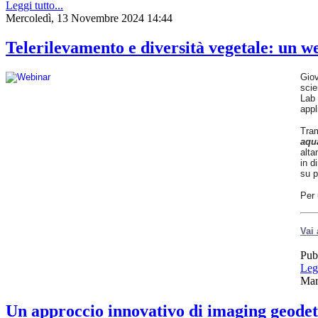
Leggi tutto...
La
Mercoledì, 13 Novembre 2024 14:44
ricerca
integra
approcci
Telerilevamento e diversità vegetale: u
geofisici,
geochimici,
geodetici
Giov
e
scie
satellitari,
Lab 
migliorando
appl
la
comprensione
Tram
del
aqu
vulcano
alta
e
in d
contribuendo
su p
al
monitoraggio
Per 
e
alla
gestione
Vai 
del
rischio
Pub
in
un’area
Legg
densamente
Mar
popolata.
Un approccio innovativo di imaging geodeti