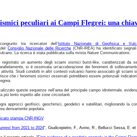
smici peculiari ai Campi Flegrei: una chiav
ongiunto tra ricercatori dell’
Istituto Nazionale di Geofisica e Vulc
e
del
Consiglio Nazionale delle Ricerche
(CNR-IREA) ha identificato segnali 
ulcano. La ricerca è stata pubblicata sulla rivista
Nature Communications
.
registrato un aumento degli sciami sismici burst-like, caratterizzati da seq
Parallelamente, si è osservata un’accelerazione dei fenomeni di sollevamento d
attività. Studi condotti in altri contesti vulcanici hanno associato gli sciami si
sce che i fenomeni sismici osservati potrebbero essere potenziali indicatori 
legrea.
ocalizzato queste sequenze nell’area del principale campo idrotermale, evide
ta più lento rispetto alle zone circostanti.
egra approcci geofisici, geochimici, geodetici e satellitari, migliorando la
area densamente popolata.
icato stampa CNR-INGV
 unrest from 2021 to 2024
", Giudicepietro, F., Avino, R., Bellucci Sessa, E. 