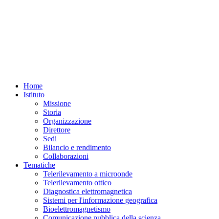
Uno
studio
congiunto
tra
ricercatori
dell’
Istituto
Nazionale
di
Home
Geofisica
Istituto
e
Vulcanologia
Missione
(INGV)
e
Storia
dell’
Istituto
Organizzazione
per
Direttore
il
Sedi
Rilevamento
Elettromagnetico
Bilancio e rendimento
dell’Ambiente
del
Consiglio
Collaborazioni
Nazionale
Tematiche
delle
Telerilevamento a microonde
Ricerche
(CNR-
Telerilevamento ottico
IREA)
ha
Diagnostica elettromagnetica
identificato
Sistemi per l'informazione geografica
segnali
Bioelettromagnetismo
sismici
Comunicazione pubblica della scienza