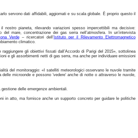
rlo servono dati affidabili, aggiornati e su scala globale. È proprio questo il
 nostro pianeta, rilevando variazioni spesso impercettibili ma decisive:
lo del mare, concentrazione dei gas serra nell’atmosfera. In un’intervista
ona Verde
– ricercatori dell’
Istituto per il Rilevamento Elettromagnetico
ambiamento climatico.
 raggiungere gli obiettivi fissati dall’Accordo di Parigi del 2015», sottolinea
ioni e gli assorbimenti netti di gas serra, ma anche per individuare emissioni
lità del monitoraggio: «I satelliti meteorologici osservano le nuvole tramite
da delle microonde e possono 'vedere' anche di notte o attraverso le nuvole,
 la gestione delle emergenze ambientali.
eni in atto, ma fornisce anche un supporto concreto per guidare le politiche