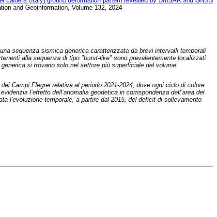
rei caldera (Italy) ground deformation pattern revealed by DInSAR and GNSS
rvation and Geoinformation, Volume 132, 2024
 una sequenza sismica generica caratterizzata da brevi intervalli temporali
rtenenti alla sequenza di tipo "burst-like" sono prevalentemente localizzati
a generica si trovano solo nel settore più superficiale del volume
 dei Campi Flegrei relativa al periodo 2021-2024, dove ogni ciclo di colore
videnzia l’effetto dell’anomalia geodetica in corrispondenza dell’area del
a l’evoluzione temporale, a partire dal 2015, del deficit di sollevamento