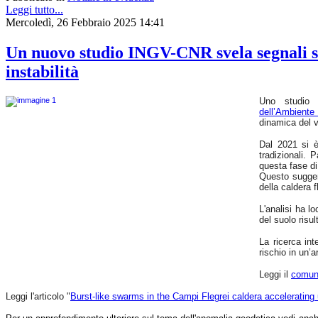
a
Leggi tutto...
fasi
Mercoledì, 26 Febbraio 2025 14:41
critiche
di
Un nuovo studio INGV-CNR svela segnali si
unrest
(agitazione).
instabilità
Questo
suggerisce
che
Uno studio c
i
dell’Ambient
fenomeni
dinamica del v
sismici
osservati
Dal 2021 si è 
potrebbero
tradizionali. 
essere
questa fase di 
potenziali
Questo suggeri
indicatori
della caldera f
di
cambiamenti
significativi
L'analisi ha l
nelle
del suolo risul
condizioni
fisiche
La ricerca int
del
rischio in un’
sistema
idrotermale
Leggi il
comun
della
caldera
Leggi l'articolo "
Burst-like swarms in the Campi Flegrei caldera accelerating
flegrea.