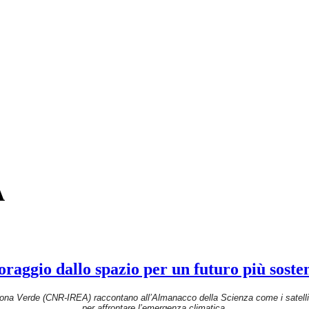
A
oraggio dallo spazio per un futuro più sosten
na Verde (CNR-IREA) raccontano all’Almanacco della Scienza come i satellit
per affrontare l’emergenza climatica