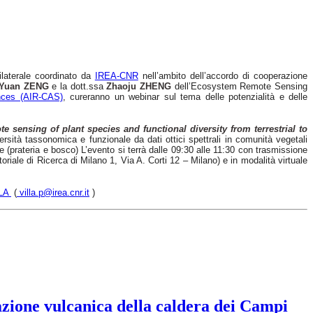
ilaterale coordinato da
IREA-CNR
nell’ambito dell’accordo di cooperazione
Yuan ZENG
e la dott.ssa
Zhaoju ZHENG
dell’Ecosystem Remote Sensing
nces (AIR-CAS)
, cureranno un webinar sul tema delle potenzialità e delle
e sensing of plant species and functional diversity from terrestrial to
ersità tassonomica e funzionale da dati ottici spettrali in comunità vegetali
 (prateria e bosco) L’evento si terrà dalle 09:30 alle 11:30 con trasmissione
riale di Ricerca di Milano 1, Via A. Corti 12 – Milano) e in modalità virtuale
LLA
(
villa.p@irea.cnr.it
)
azione vulcanica della caldera dei Campi