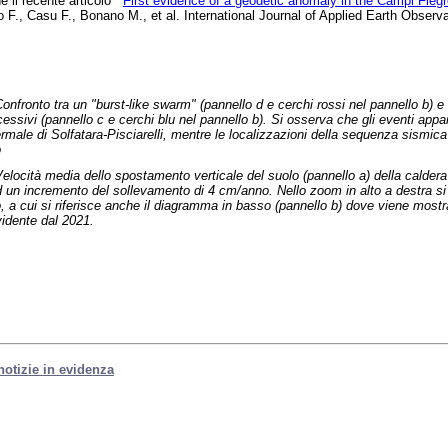
 il recente articolo “
First evidence of a geodetic anomaly in the Campi Fleg
ro F., Casu F., Bonano M., et al. International Journal of Applied Earth Obse
onfronto tra un "burst-like swarm" (pannello d e cerchi rossi nel pannello b) e
cessivi (pannello c e cerchi blu nel pannello b). Si osserva che gli eventi appa
termale di Solfatara-Pisciarelli, mentre le localizzazioni della sequenza sismic
o
elocità media dello spostamento verticale del suolo (pannello a) della caldera
 un incremento del sollevamento di 4 cm/anno. Nello zoom in alto a destra si e
 a cui si riferisce anche il diagramma in basso (pannello b) dove viene mostrat
idente dal 2021.
 notizie in evidenza