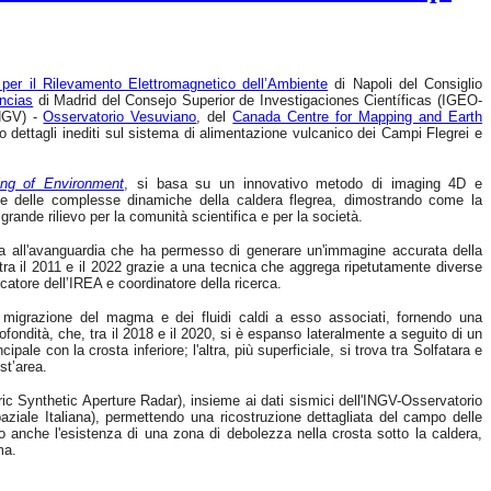
o per il Rilevamento Elettromagnetico dell’Ambiente
di Napoli del Consiglio
encias
di Madrid del Consejo Superior de Investigaciones Científicas (IGEO-
INGV) -
Osservatorio Vesuviano
, del
Canada Centre for Mapping and Earth
to dettagli inediti sul sistema di alimentazione vulcanico dei Campi Flegrei e
ng of Environment
, si basa su un innovativo metodo di imaging 4D e
ne delle complesse dinamiche della caldera flegrea, dimostrando come la
grande rilievo per la comunità scientifica e per la società.
ca all'avanguardia che ha permesso di generare un'immagine accurata della
tra il 2011 e il 2022 grazie a una tecnica che aggrega ripetutamente diverse
rcatore dell’IREA e coordinatore della ricerca.
la migrazione del magma e dei fluidi caldi a esso associati, fornendo una
fondità, che, tra il 2018 e il 2020, si è espanso lateralmente a seguito di un
le con la crosta inferiore; l'altra, più superficiale, si trova tra Solfatara e
st’area.
tric Synthetic Aperture Radar), insieme ai dati sismici dell'INGV-Osservatorio
le Italiana), permettendo una ricostruzione dettagliata del campo delle
o anche l'esistenza di una zona di debolezza nella crosta sotto la caldera,
ma.