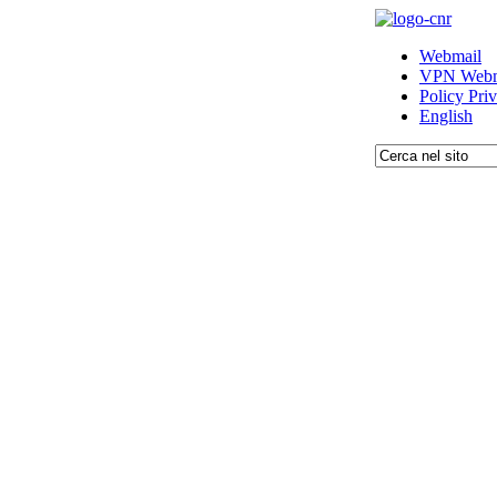
Webmail
VPN Webm
Policy Pri
English