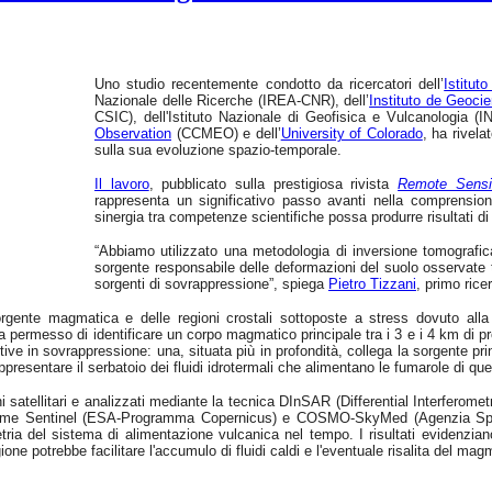
Uno studio recentemente condotto da ricercatori dell’
Istitut
Nazionale delle Ricerche (IREA-CNR), dell’
Instituto de Geoci
CSIC), dell'Istituto Nazionale di Geofisica e Vulcanologia (
Observation
(CCMEO) e dell’
University of Colorado
, ha rivela
sulla sua evoluzione spazio-temporale.
Il lavoro
, pubblicato sulla prestigiosa rivista
Remote Sensi
rappresenta un significativo passo avanti nella comprensio
sinergia tra competenze scientifiche possa produrre risultati di 
“Abbiamo utilizzato una metodologia di inversione tomografi
sorgente responsabile delle deformazioni del suolo osservate 
sorgenti di sovrappressione”, spiega
Pietro Tizzani
, primo rice
 sorgente magmatica e delle regioni crostali sottoposte a stress dovuto al
permesso di identificare un corpo magmatico principale tra i 3 e i 4 km di pro
 in sovrappressione: una, situata più in profondità, collega la sorgente principa
ppresentare il serbatoio dei fluidi idrotermali che alimentano le fumarole di que
i satellitari e analizzati mediante la tecnica DInSAR (Differential Interferome
 come Sentinel (ESA-Programma Copernicus) e COSMO-SkyMed (Agenzia Spazia
ria del sistema di alimentazione vulcanica nel tempo. I risultati evidenzian
egione potrebbe facilitare l'accumulo di fluidi caldi e l'eventuale risalita del mag