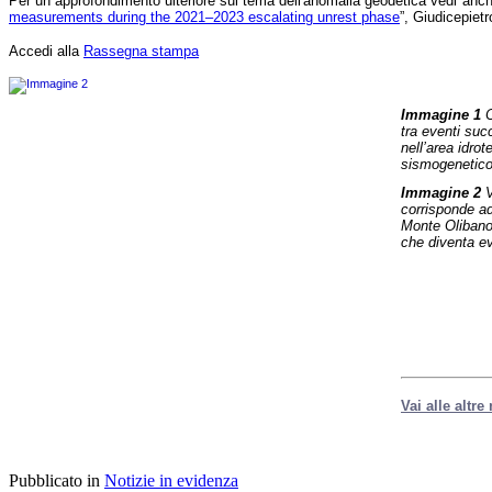
Per un approfondimento ulteriore sul tema dell'anomalia geodetica vedi anche
L'analisi
measurements during the 2021–2023 escalating unrest phase
”, Giudicepiet
ha
localizzato
Accedi alla
Rassegna stampa
queste
sequenze
nell’area
del
Immagine 1
C
principale
tra eventi suc
campo
nell’area idro
idrotermale,
sismogenetic
evidenziando
Immagine 2
V
un’anomalia
corrisponde ad
geodetica
Monte Olibano,
presso
che diventa ev
il
Monte
Olibano,
dove
il
sollevamento
del
suolo
risulta
più
Vai alle altre
lento
rispetto
alle
zone
circostanti.
Pubblicato in
Notizie in evidenza