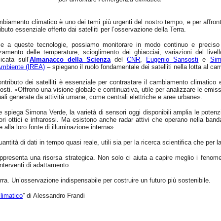
mbiamento climatico è uno dei temi più urgenti del nostro tempo, e per affronta
ibuto essenziale offerto dai satelliti per l’osservazione della Terra.
ie a queste tecnologie, possiamo monitorare in modo continuo e preciso il
zamento delle temperature, scioglimento dei ghiacciai, variazioni del livel
icata sull’
Almanacco della Scienza
del
CNR
,
Eugenio Sansosti
e
Sim
’Ambiente (IREA)
– spiegano il ruolo fondamentale dei satelliti nella lotta al c
ontributo dei satelliti è essenziale per contrastare il cambiamento climatico e
sti. «Offrono una visione globale e continuativa, utile per analizzare le emiss
ali generate da attività umane, come centrali elettriche e aree urbane».
spiega Simona Verde, la varietà di sensori oggi disponibili amplia le potenzia
ri ottici e infrarossi. Ma esistono anche radar attivi che operano nella ban
e alla loro fonte di illuminazione interna».
ntità di dati in tempo quasi reale, utili sia per la ricerca scientifica che per
rappresenta una risorsa strategica. Non solo ci aiuta a capire meglio i fenom
interventi di adattamento.
Terra. Un’osservazione indispensabile per costruire un futuro più sostenibile.
climatico
” di Alessandro Frandi