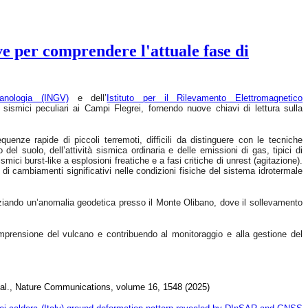
e per comprendere l'attuale fase di
anologia (INGV)
e dell’
Istituto per il Rilevamento Elettromagnetico
sismici peculiari ai Campi Flegrei, fornendo nuove chiavi di lettura sulla
uenze rapide di piccoli terremoti, difficili da distinguere con le tecniche
el suolo, dell’attività sismica ordinaria e delle emissioni di gas, tipici di
smici burst-like a esplosioni freatiche e a fasi critiche di unrest (agitazione).
di cambiamenti significativi nelle condizioni fisiche del sistema idrotermale
nziando un’anomalia geodetica presso il Monte Olibano, dove il sollevamento
 comprensione del vulcano e contribuendo al monitoraggio e alla gestione del
et al., Nature Communications, volume 16, 1548 (2025)