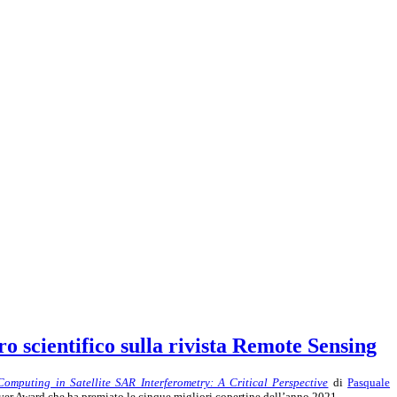
o scientifico sulla rivista Remote Sensing
omputing in Satellite SAR Interferometry: A Critical Perspective
di
Pasquale
over Award che ha premiato le cinque migliori copertine dell’anno 2021.