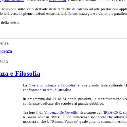
iscussione sullo stato dell’arte delle tecniche di calcolo ad alte prestazioni appl
o le diverse implementazioni esistenti, le differenti strategie e architetture parallele
 della rivista.
idenza
videnza
09:15
nza e Filosofia
La “
Festa di Scienza e Filosofia
” è una grande festa culturale c
confrontano su temi di attualità.
In programma dal 21 al 24 aprile prossimi, la manifestazione ved
conferenze dedicate alle scuole e al grande pubblico.
Tra loro il dr.
Vincenzo De Novellis
, ricercatore dell’
IREA-CNR
, ch
Il Grand Tour in Blues
”, è una conferenza-spettacolo che attraver
mostrerà anche la “Risorsa Vesuvio” quale potente strumento economi