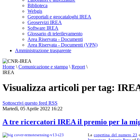
Biblioteca
Webgis
Geoportali e geocataloghi IREA
Geoservizi IREA
Software IREA
Glossario di telerilevamento
Area Riservata - Documenti
Area Riservata - Documenti (VPN)
Amministrazione trasparente
Home
\
Comunicazione e stampa
\
Report
\
IREA
Visualizza articoli per tag: IRE
Sottoscrivi questo feed RSS
Martedì, 05 Aprile 2022 16:22
A tre ricercatori IREA il premio per la mig
La
copertina del numero 23
d
Imperatore
,
Antonio Pepe
ed
E