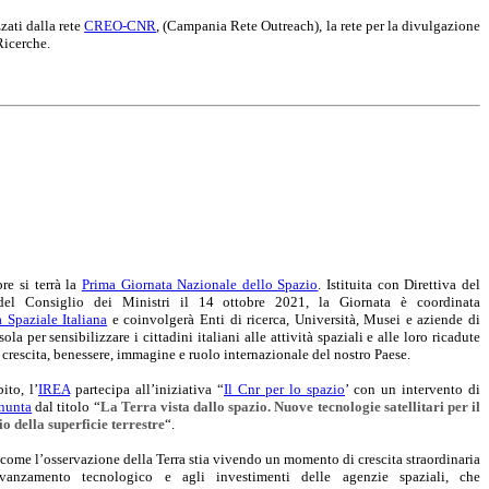
zati dalla rete
CREO-CNR
, (Campania Rete Outreach), la rete per la divulgazione
Ricerche.
re si terrà la
Prima Giornata Nazionale dello Spazio
. Istituita con Direttiva del
 del Consiglio dei Ministri il 14 ottobre 2021, la Giornata è coordinata
 Spaziale Italiana
e coinvolgerà Enti di ricerca, Università, Musei e aziende di
sola per sensibilizzare i cittadini italiani alle attività spaziali e alle loro ricadute
i crescita, benessere, immagine e ruolo internazionale del nostro Paese.
ito, l’
IREA
partecipa all’iniziativa “
Il Cnr per lo spazio
’ con un intervento di
nunta
dal titolo “
La Terra vista dallo spazio. Nuove tecnologie satellitari per il
 della superficie terrestre
“.
i come l’osservazione della Terra stia vivendo un momento di crescita straordinaria
’avanzamento tecnologico e agli investimenti delle agenzie spaziali, che