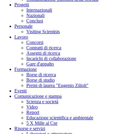
Progetti
Internazionali
Nazionali
Conclusi
Personale
Visiting Scientists
Lavoro
Concorsi
Contratti di ricerca
Assegni di ricerca
Incarichi di collaborazione
Gare d'appalto
Formazione
Borse di ricerca
Borse di studio
Premi di laurea "Eugenio Zilioli"
Eventi
Comunicazione e stampa
Scienza e società
Video
Report
Educazione scientifica e ambientale
5 X Mille al Cnr
Risorse e servizi
Laboratori e attrezzature