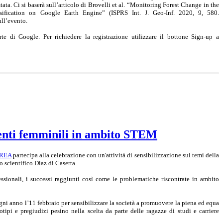
tata. Ci si baserà sull’articolo di Brovelli et al. “Monitoring Forest Change in the
ication on Google Earth Engine” (ISPRS Int. J. Geo-Inf. 2020, 9, 580.
ull’evento.
 di Google. Per richiedere la registrazione utilizzare il bottone Sign-up a
alenti femminili in ambito STEM
IREA
partecipa alla celebrazione con un'attività di sensibilizzazione sui temi della
o scientifico Diaz di Caserta.
essionali, i successi raggiunti così come le problematiche riscontrate in ambito
ogni anno l’11 febbraio per sensibilizzare la società a promuovere la piena ed equa
tipi e pregiudizi pesino nella scelta da parte delle ragazze di studi e carriere