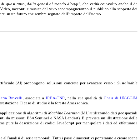
a di quasi tutto, dalla genesi al mondo d’oggi
”, che vedrà coinvolto anche il dr.
a. Video, racconti e musica dal vivo accompagneranno il pubblico alla scoperta dei
ogarsi su un futuro che sembra segnato dall’impatto dell’uomo.
Artificiale (AI) propongono soluzioni concrete per avanzare verso i
Sustainable
aria Brovelli
, associata a
IREA-CNR
, nella sua qualità di
Chair di UN-GGIM
restazione. Il caso di studio è la foresta Amazzonica.
’applicazione di algoritmi di
Machine Learning
(ML) utilizzando dati geospaziali
nti da missioni ESA Sentinel e NASA Landsat). E’ prevista un’illustrazione delle
me pure la descrizione di codici JavaScript per manipolare i dati ed effettuare i
 all’analisi di serie temporali. Tutti i passi dimostrativi porteranno a creare scene