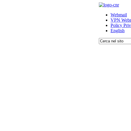
Webmail
VPN Webm
Policy Pri
English