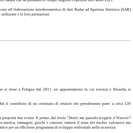
icate all’elaborazione interferometrica di dati Radar ad Apertura Sintetica (SAR)
 utilizzate e le loro prestazioni.
he si tiene a Foligno dal 2011, un appuntamento in cui scienza e filosofia si
rà il contributo di un centinaio di relatori che prenderanno parte a circa 120
e proporrà due eventi. Il primo, dal titolo “
Dottò, ma quando scoppia il Vesuvio?
so musica, immagini, giochi e canzoni, tratterà il tema del rischio vulcanico ma
co per un efficiente programma di sviluppo territoriale nella sicurezza.