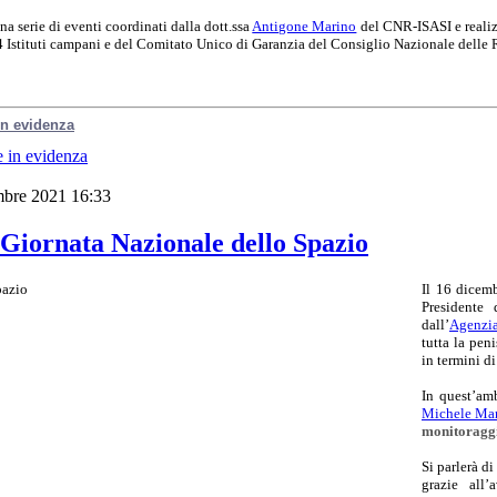
na serie di eventi coordinati dalla dott.ssa
Antigone Marino
del CNR-ISASI e realiz
24 Istituti campani e del Comitato Unico di Garanzia del Consiglio Nazionale delle 
 in evidenza
e in evidenza
mbre 2021 16:33
Giornata Nazionale dello Spazio
Il 16 dicemb
Presidente
dall’
Agenzia
tutta la peni
in termini d
In quest’amb
Michele Ma
monitoraggio
Si parlerà d
grazie all