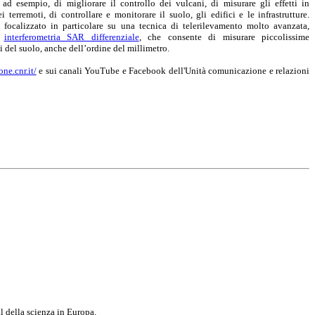
ad esempio, di migliorare il controllo dei vulcani, di misurare gli effetti in
ei terremoti, di controllare e monitorare il suolo, gli edifici e le infrastrutture.
è focalizzato in particolare su una tecnica di telerilevamento molto avanzata,
a
interferometria SAR differenziale
, che consente di misurare piccolissime
 del suolo, anche dell’ordine del millimetro.
ne.cnr.it/
e sui canali YouTube e Facebook dell'Unità comunicazione e relazioni
al della scienza in Europa.