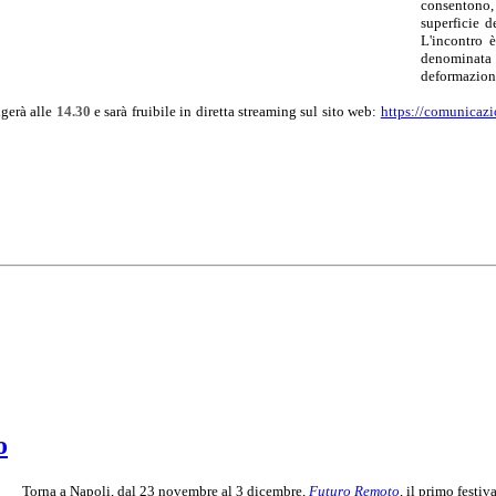
consentono, 
superficie d
L'incontro 
denominat
deformazioni
lgerà alle
14.30
e sarà fruibile in diretta streaming sul sito web:
https://comunicazio
o
Torna a Napoli, dal 23 novembre al 3 dicembre,
Futuro Remoto
, il primo festiv