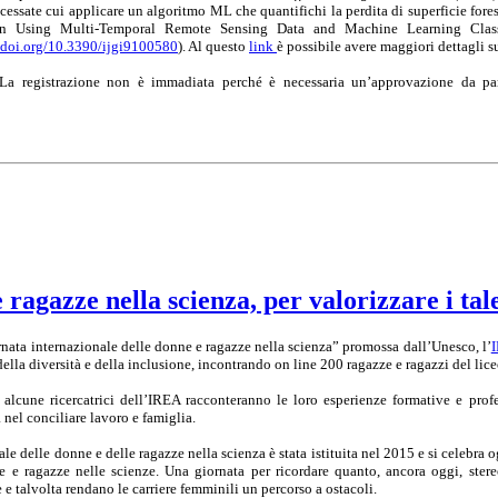
cessate cui applicare un algoritmo ML che quantifichi la perdita di superficie fores
 Using Multi-Temporal Remote Sensing Data and Machine Learning Classif
//doi.org/10.3390/ijgi9100580
). Al questo
link
è possibile avere maggiori dettagli s
a registrazione non è immadiata perché è necessaria un’approvazione da parte
e ragazze nella scienza, per valorizzare i t
rnata internazionale delle donne e ragazze nella scienza” promossa dall’Unesco, l’
ella diversità e della inclusione, incontrando on line 200 ragazze e ragazzi del lice
 alcune ricercatrici dell’IREA racconteranno le loro esperienze formative e prof
à nel conciliare lavoro e famiglia.
le delle donne e delle ragazze nella scienza è stata istituita nel 2015 e si celebra 
 e ragazze nelle scienze. Una giornata per ricordare quanto, ancora oggi, stereo
 e talvolta rendano le carriere femminili un percorso a ostacoli.