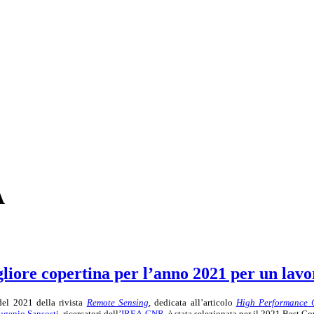
A
liore copertina per l’anno 2021 per un lavor
el 2021
della rivista
Remote Sensing
, dedicata all
’articolo
High Performance C
ugenio Sansosti
, ricercatori dell’
IREA-CNR
,
è stata selezionata per il 2021 Best C