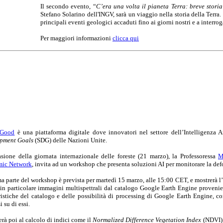
Il secondo evento, “
C’era una volta il pianeta Terra: breve stori
Stefano Solarino dell'INGV, sarà un viaggio nella storia della Terr
principali eventi geologici accaduti fino ai giorni nostri e a interr
Per maggiori informazioni
clicca qui
 Good
è una piattaforma digitale dove innovatori nel settore dell’Intelligenza 
pment Goals
(SDG) delle Nazioni Unite.
asione della giornata internazionale delle foreste (21 marzo), la Professoressa
M
ic Network
, invita ad un workshop che presenta soluzioni AI per monitorare la defo
a parte del workshop è prevista per martedì 15 marzo, alle 15:00 CET, e mostrerà l
(in particolare immagini multispettrali dal catalogo Google Earth Engine provenie
ristiche del catalogo e delle possibilità di processing di Google Earth Engine, co
i su di essi.
erà poi al calcolo di indici come il
Normalized Difference Vegetation Index
(NDVI) e