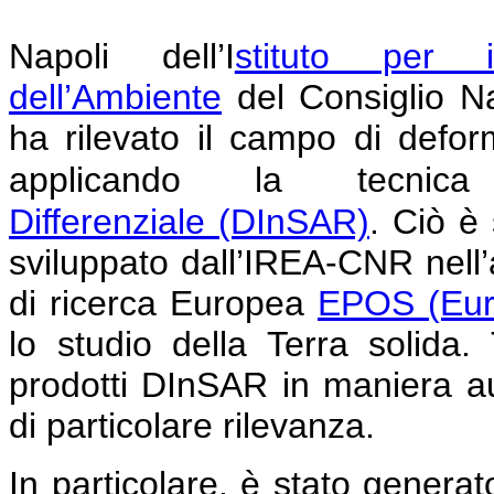
Napoli
dell’I
stituto per i
dell’Ambiente
del Consiglio N
ha rilevato il campo di defor
applicando la tecni
Differenziale
(DInSAR)
.
Ciò è 
sviluppato dall’IREA-CNR nell’am
di ricerca Europea
EPOS (Eur
lo studio della Terra solida
prodotti DInSAR in maniera au
di particolare rilevanza.
In particolare, è stato genera