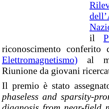
Ril
dell
Nazi
il
P
riconoscimento conferito
Elettromagnetismo)
al mig
Riunione da giovani ricercato
Il premio è stato assegnat
phaseless and sparsity-pro
diagnosis from near-field