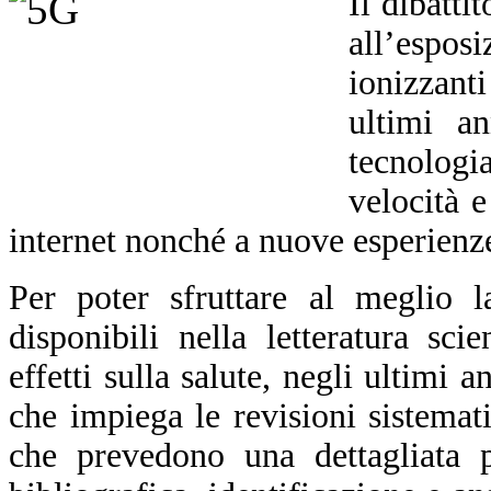
Il dibatti
all’espo
ionizzant
ultimi an
tecnolog
velocità e
internet nonché a nuove esperienze
Per poter sfruttare al meglio l
disponibili nella letteratura sci
effetti sulla salute, negli ultimi
che impiega le revisioni sistemat
che
prevedono
una dettagliata p