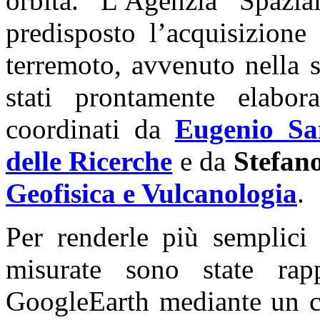
orbita. L’Agenzia Spazia
predisposto l’acquisizione
terremoto, avvenuto nella 
stati prontamente elabor
coordinati da
Eugenio Sa
delle Ricerche
e da
Stefan
Geofisica e Vulcanologia
.
Per renderle più semplici 
misurate sono state rapp
GoogleEarth mediante un co