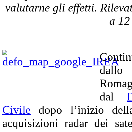
valutarne gli effetti. Rilev
a
12
Contin
dallo 
Romagn
dal
Civile
dopo l’inizio dell
acquisizioni radar dei sat