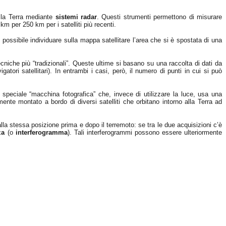
la Terra mediante
sistemi radar
. Questi strumenti permettono di misurare
km per 250 km per i satelliti più recenti.
possibile individuare sulla mappa satellitare l’area che si è spostata di una
niche più “tradizionali”. Queste ultime si basano su una raccolta di dati da
gatori satellitari). In entrambi i casi, però, il numero di punti in cui si può
 speciale “macchina fotografica” che, invece di utilizzare la luce, usa una
mente montato a bordo di diversi satelliti che orbitano intorno alla Terra ad
alla stessa posizione prima e dopo il terremoto: se tra le due acquisizioni c’è
za
(o
interferogramma
). Tali interferogrammi possono essere ulteriormente