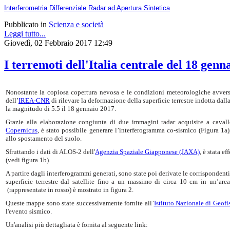
Interferometria Differenziale Radar ad Apertura Sintetica
Pubblicato in
Scienza e società
Leggi tutto...
Giovedì, 02 Febbraio 2017 12:49
I terremoti dell'Italia centrale del 18 genn
Nonostante la copiosa copertura nevosa e le condizioni meteorologiche avverse
dell’
IREA-CNR
di rilevare la deformazione della superficie terrestre indotta dall
la magnitudo di 5.5 il 18 gennaio 2017.
Grazie alla elaborazione congiunta di due immagini radar acquisite a cavallo
Copernicus
, è stato possibile generare l’interferogramma co-sismico (Figura 1a)
allo spostamento del suolo.
Sfruttando i dati di ALOS-2 dell'
Agenzia Spaziale Giapponese (JAXA)
, è stata e
(vedi figura 1b).
A partire dagli interferogrammi generati, sono state poi derivate le corrisponde
superficie terrestre dal satellite fino a un massimo di circa 10 cm in un’ar
(rappresentate in rosso) è mostrato in figura 2.
Queste mappe sono state successivamente fornite all’
Istituto Nazionale di Geof
l'evento sismico.
Un'analisi più dettagliata è fornita al seguente link: