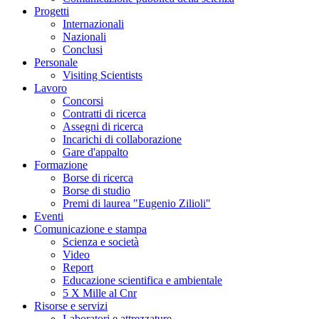
Progetti
Internazionali
Nazionali
Conclusi
Personale
Visiting Scientists
Lavoro
Concorsi
Contratti di ricerca
Assegni di ricerca
Incarichi di collaborazione
Gare d'appalto
Formazione
Borse di ricerca
Borse di studio
Premi di laurea "Eugenio Zilioli"
Eventi
Comunicazione e stampa
Scienza e società
Video
Report
Educazione scientifica e ambientale
5 X Mille al Cnr
Risorse e servizi
Laboratori e attrezzature