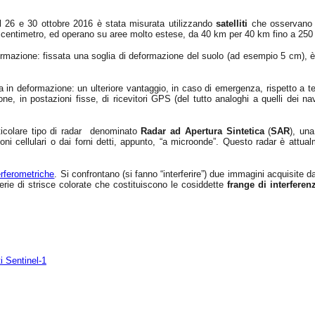
l 26 e 30 ottobre 2016 è stata misurata utilizzando
satelliti
che osservano 
un centimetro, ed operano su aree molto estese, da 40 km per 40 km fino a 250 
ormazione: fissata una soglia di deformazione del suolo (ad esempio 5 cm), è 
in deformazione: un ulteriore vantaggio, in caso di emergenza, rispetto a tec
ne, in postazioni fisse, di ricevitori GPS (del tutto analoghi a quelli dei navi
articolare tipo di radar denominato
Radar ad Apertura Sintetica
(
SAR
), una
oni cellulari o dai forni detti, appunto, “a microonde”. Questo radar è attual
erferometriche
. Si confrontano (si fanno “interferire”) due immagini acquisite d
rie di strisce colorate che costituiscono le cosiddette
frange di interferen
ti Sentinel-1