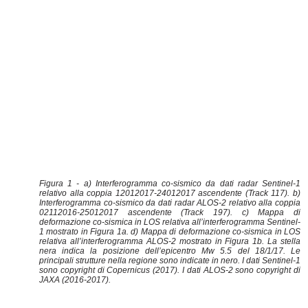
Figura 1 - a) Interferogramma co-sismico da dati radar Sentinel-1
relativo alla coppia 12012017-24012017 ascendente (Track 117). b)
Interferogramma co-sismico da dati radar ALOS-2 relativo alla coppia
02112016-25012017 ascendente (Track 197). c) Mappa di
deformazione co-sismica in LOS relativa all’interferogramma Sentinel-
1 mostrato in Figura 1a. d) Mappa di deformazione co-sismica in LOS
relativa all’interferogramma ALOS-2 mostrato in Figura 1b. La stella
nera indica la posizione dell’epicentro Mw 5.5 del 18/1/17. Le
principali strutture nella regione sono indicate in nero. I dati Sentinel-1
sono copyright di Copernicus (2017). I dati ALOS-2 sono copyright di
JAXA (2016-2017).