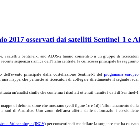
aio 2017 osservati dai satelliti Sentinel-1 e
, i satelliti Sentinel-1 and ALOS-2 hanno consentito a un gruppo di ricercatori
a recente sequenza sismica dell’Italia centrale, la cui scossa principale ha raggiunto
 dell'evento principale dalla costellazione Sentinel-1 del
programma europeo
, una mappa che permette ai ricercatori di collegare direttamente il segnale radar
ffettuata un'analisi simile che conferma i risultati ottenuti tramite i dati di Sentinel-1
nti mappe di deformazione che mostrano (vedi figure 1c e 1d) l’allontanamento della
ea a sud di Amatrice. Uno zoom dell'area affetta dalle deformazioni co-sismiche
isica e Vulcanologia (INGV)
per consentire di modellare la sorgente che ha causato