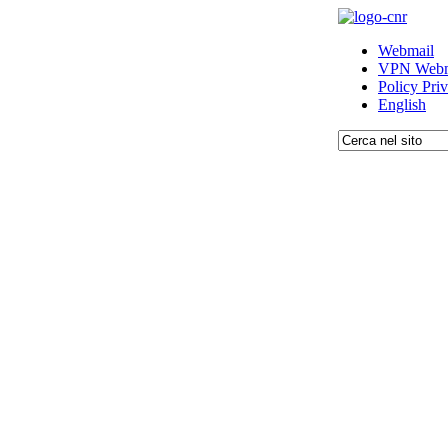
Webmail
VPN Webm
Policy Pri
English