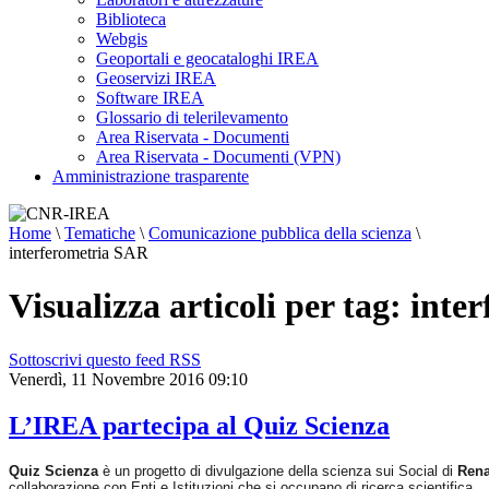
Biblioteca
Webgis
Geoportali e geocataloghi IREA
Geoservizi IREA
Software IREA
Glossario di telerilevamento
Area Riservata - Documenti
Area Riservata - Documenti (VPN)
Amministrazione trasparente
Home
\
Tematiche
\
Comunicazione pubblica della scienza
\
interferometria SAR
Visualizza articoli per tag: int
Sottoscrivi questo feed RSS
Venerdì, 11 Novembre 2016 09:10
L’IREA partecipa al Quiz Scienza
Quiz Scienza
è un progetto di divulgazione della scienza sui Social di
Rena
collaborazione con Enti e Istituzioni che si occupano di ricerca scientifica.