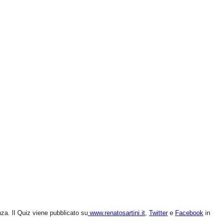
nza. Il Quiz viene pubblicato su
www.renatosartini.it
,
Twitter
e
Facebook
in