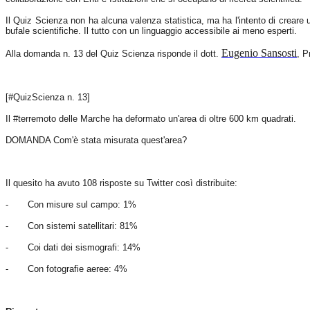
Il Quiz Scienza non ha alcuna valenza statistica, ma ha l'intento di creare un c
bufale scientifiche. Il tutto con un linguaggio accessibile ai meno esperti.
Eugenio Sansosti
Alla domanda n. 13 del Quiz Scienza risponde il dott.
, P
[#QuizScienza n. 13]
Il #terremoto delle Marche ha deformato un'area di oltre
600 km
quadrati.
DOMANDA Com'è stata misurata quest'area?
Il quesito ha avuto 108 risposte su Twitter così distribuite:
-
Con misure sul campo: 1%
-
Con sistemi satellitari: 81%
-
Coi dati dei sismografi: 14%
-
Con fotografie aeree: 4%