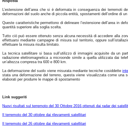
Risposta
L’estensione dell’area che si è deformata in conseguenza dei terremoti de
deformazioni del suolo anche di piccola entità, spostamenti dell’ordine di 
Queste caratteristiche permettono di delineare l’estensione dell’area in def
quantità superiore alla soglia scelta.
Tutto ciò può essere ottenuto senza alcuna necessità di accedere alla zona 
effettuarsi mediante campagne di misura sul territorio, oppure sull’istallazio
effettuare la misura risulta limitato.
La tecnica satellitare si basa sull’utilizzo di immagini acquisite da un p
radiazione elettromagnetica a microonde simile a quella utilizzata dai telef
un’altezza compresa tra 600 e 800 km.
La deformazione del suolo viene misurata mediante tecniche cosiddette
int
stata una deformazione del terreno, questa viene visualizzata come una se
elaborati per produrre le mappe di spostamento
Link suggeriti
Nuovi risultati sul terremoto del 30 Ottobre 2016 ottenuti dai radar dei satelli
Il terremoto del 30 ottobre dai rilevamenti satellitari
Il terremoto del 26 ottobre dai rilevamenti satellitari