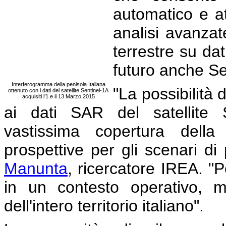
automatico e at
analisi avanzat
terrestre su d
futuro anche Se
Interferogramma della penisola Italiana
"La possibilità
ottenuto con i dati del satellite Sentinel-1A
acquisiti l’1 e il 13 Marzo 2015
ai dati SAR del satellite S
vastissima copertura della
prospettive per gli scenari di
Manunta
, ricercatore IREA. 
in un contesto operativo, m
dell'intero territorio italiano".