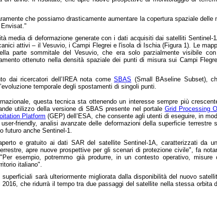
ramente che possiamo drasticamente aumentare la copertura spaziale delle mapp
 Envisat."
tà media di deformazione generate con i dati acquisiti dai satelliti Sentinel-
nici attivi – il Vesuvio, i Campi Flegrei e l'isola di Ischia (Figura 1). Le map
lla parte sommitale del Vesuvio, che era solo parzialmente visibile con
ramento ottenuto nella densità spaziale dei punti di misura sui Campi Flegre
unto dai ricercatori dell’IREA nota come
SBAS
(Small BAseline Subset), c
evoluzione temporale degli spostamenti di singoli punti.
nternazionale, questa tecnica sta ottenendo un interesse sempre più crescent
ande utilizzo della versione di SBAS presente nel portale
Grid Processing 
itation Platform
(GEP) dell’ESA, che consente agli utenti di eseguire, in mo
user-friendly, analisi avanzate delle deformazioni della superficie terrestre 
 futuro anche Sentinel-1.
perto e gratuito ai dati SAR del satellite Sentinel-1A, caratterizzati da u
errestre, apre nuove prospettive per gli scenari di protezione civile", fa nota
 "Per esempio, potremmo già produrre, in un contesto operativo, misure 
itorio italiano".
superficiali sarà ulteriormente migliorata dalla disponibilità del nuovo satelli
l 2016, che ridurrà il tempo tra due passaggi del satellite nella stessa orbita 