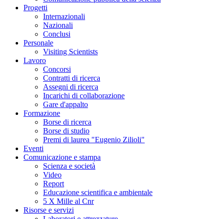
Progetti
Internazionali
Nazionali
Conclusi
Personale
Visiting Scientists
Lavoro
Concorsi
Contratti di ricerca
Assegni di ricerca
Incarichi di collaborazione
Gare d'appalto
Formazione
Borse di ricerca
Borse di studio
Premi di laurea "Eugenio Zilioli"
Eventi
Comunicazione e stampa
Scienza e società
Video
Report
Educazione scientifica e ambientale
5 X Mille al Cnr
Risorse e servizi
Laboratori e attrezzature