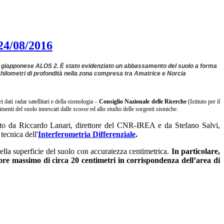
 24/08/2016
ite giapponese ALOS 2. È stato evidenziato un abbassamento del suolo a forma
 chilometri di profondità nella zona compresa tra Amatrice e Norcia
i dati radar satellitari e della sismologia –
Consiglio Nazionale delle Ricerche
(Istituto per il
imenti del suolo innescati dalle scosse ed allo studio delle sorgenti sismiche.
nato da Riccardo Lanari, direttore del CNR-IREA e da Stefano Salvi,
tecnica dell'
Interferometria Differenziale
.
ella superficie del suolo con accuratezza centimetrica.
In particolare,
re massimo di circa 20 centimetri in corrispondenza dell’area di