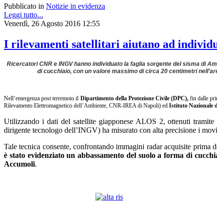
Pubblicato in
Notizie in evidenza
Leggi tutto...
Venerdì, 26 Agosto 2016 12:55
I rilevamenti satellitari aiutano ad indivi
Ricercatori CNR e INGV hanno individuato la faglia sorgente del sisma di Am
di cucchiaio, con un valore massimo di circa 20 centimetri nell’ar
Nell’emergenza post terremoto il
Dipartimento della Protezione Civile (DPC),
fin dalle pri
Rilevamento Elettromagnetico dell’Ambiente, CNR-IREA di Napoli) ed
Istituto Nazionale 
Utilizzando i dati del satellite giapponese ALOS 2, ottenuti trami
dirigente tecnologo dell’INGV) ha misurato con alta precisione i movime
Tale tecnica consente, confrontando immagini radar acquisite prima de
è stato evidenziato un abbassamento del suolo a forma di cucchi
Accumoli
.