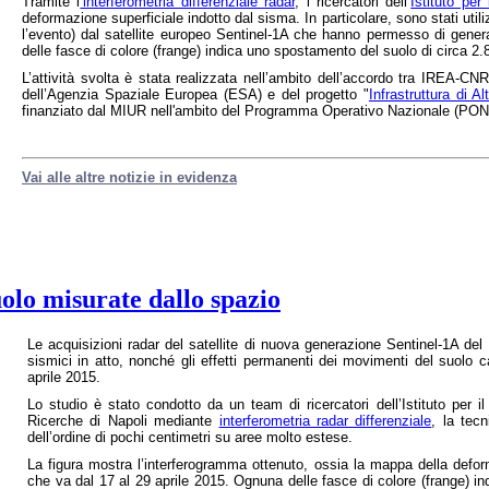
Tramite l
’interferometria differenziale radar
, i ricercatori dell’
Istituto per
deformazione superficiale indotto dal sisma. In particolare, sono stati util
l’evento) dal satellite europeo Sentinel-1A che hanno permesso di gene
delle fasce di colore (frange) indica uno spostamento del suolo di circa 2
L’attività svolta è stata realizzata nell’ambito dell’accordo tra IREA-C
dell’Agenzia Spaziale Europea (ESA) e del progetto "
Infrastruttura di A
finanziato dal MIUR nell'ambito del Programma Operativo Nazionale (PON).
Vai alle altre notizie in evidenza
olo misurate dallo spazio
Le acquisizioni radar del satellite di nuova generazione Sentinel-1A d
sismici in atto, nonché gli effetti permanenti dei movimenti del suolo c
aprile 2015.
Lo studio è stato condotto da un team di ricercatori dell’Istituto per 
Ricerche di Napoli mediante
interferometria radar differenziale
, la tec
dell’ordine di pochi centimetri su aree molto estese.
La figura mostra l’interferogramma ottenuto, ossia la mappa della deform
che va dal 17 al 29 aprile 2015. Ognuna delle fasce di colore (frange) i