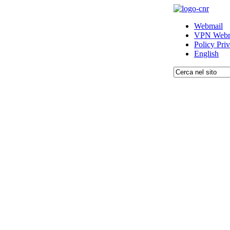
Webmail
VPN Webm
Policy Pri
English