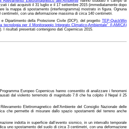
 il Rilevamento Elettromagnetico dell’Ambiente
hanno studiato il campo di
izzati i dati acquisiti il 31 luglio e il 17 settembre 2015 (immediatamente dopo
rare la mappa di spostamento (interferogramma) mostrato in figura. Ognuna
.8 centimetri, con una deformazione massima di circa 140 centimetri.
NR e Dipartimento della Protezione Civile (DCP), del progetto
TEP-QuickWin
lta tecnologia per il Monitoraggio Integrato Climatico-Ambientale" (I-AMICA)
 I risultati presentati contengono dati Copernicus 2015.
el Programma Europeo Copernicus hanno consentito di analizzare i fenomeni
ausati dal violento terremoto di magnitudo 7.8 che ha colpito il Nepal il 25
il Rilevamento Elettromagnetico dell’Ambiente del Consiglio Nazionale delle
nica che permette di misurare dallo spazio spostamenti del terreno anche
azione indotta in superficie dall’evento sismico, in un intervallo temporale
ndica uno spostamento del suolo di circa 3 centimetri, con una deformazione