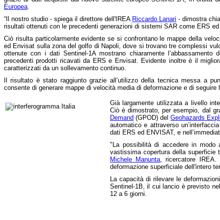
Europea
.
“Il nostro studio - spiega il direttore dell'IREA
Riccardo Lanari
- dimostra chia
risultati ottenuti con le precedenti generazioni di sistemi SAR come ERS ed
Ciò risulta particolarmente evidente se si confrontano le mappe della veloci
ed Envisat sulla zona del golfo di Napoli, dove si trovano tre complessi vulca
ottenute con i dati Sentinel-1A mostrano chiaramente l’abbassamento de
precedenti prodotti ricavati da ERS e Envisat. Evidente inoltre è il miglio
caratterizzati da un sollevamento continuo.
Il risultato è stato raggiunto grazie all’utilizzo della tecnica messa a p
consente di generare mappe di velocità media di deformazione e di seguire l’
Già largamente utilizzata a livello i
Ciò è dimostrato, per esempio, dal gr
Demand
(GPOD) del
Geohazards Explo
automatico e attraverso un’interfaccia 
dati ERS ed ENVISAT, e nell’immediato
"La possibilità di accedere in modo a
vastissima copertura della superficie t
Michele Manunta
, ricercatore IREA.
deformazione superficiale dell'intero terr
La capacità di rilevare le deformazioni 
Sentinel-1B, il cui lancio è previsto ne
12 a 6 giorni.