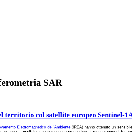
erferometria SAR
 territorio col satellite europeo Sentinel-1
Rilevamento Elettromagnetico dell’Ambiente
(IREA) hanno ottenuto un sensibile 
da un anno. Il risultato, che apre nuove prospettive al monitoraggio di terremo