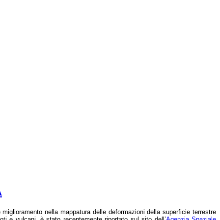
A
miglioramento nella mappatura delle deformazioni della superficie terrestre
ti e vulcani, è stato recentemente riportato sul sito dell’
Agenzia Spaziale