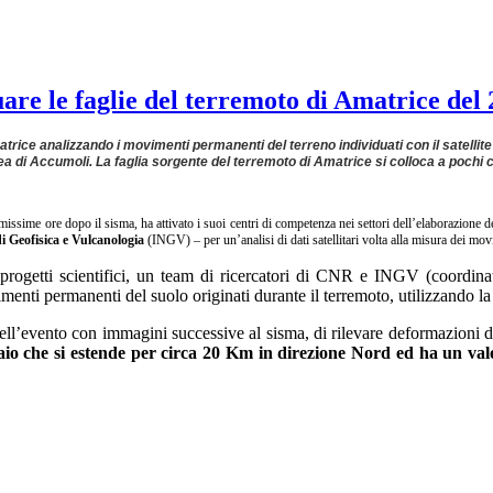
duare le faglie del terremoto di Amatrice del
atrice analizzando i movimenti permanenti del terreno individuati con il satell
ea di Accumoli. La faglia sorgente del terremoto di Amatrice si colloca a pochi
missime ore dopo il sisma, ha attivato i suoi centri di competenza nei settori dell’elaborazione de
di Geofisica e Vulcanologia
(INGV) – per un’analisi di dati satellitari volta alla misura dei mov
te progetti scientifici, un team di ricercatori di CNR e INGV (coordi
nti permanenti del suolo originati durante il terremoto, utilizzando la 
ll’evento con immagini successive al sisma, di rilevare deformazioni d
aio che si estende per circa 20 Km in direzione Nord ed ha un valo