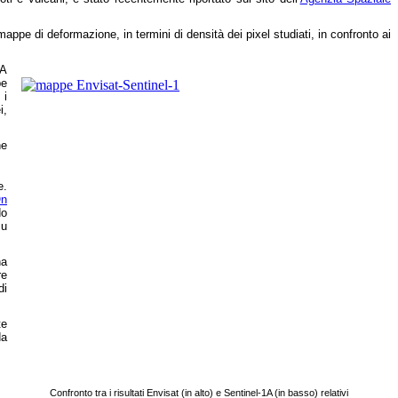
e di deformazione, in termini di densità dei pixel studiati, in confronto ai
1A
pe
 i
i,
he
e.
On
do
su
na
re
di
te
da
Confronto tra i risultati Envisat (in alto) e Sentinel-1A (in basso) relativi