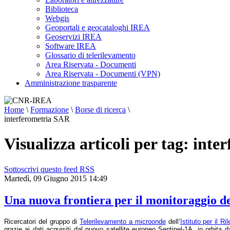
Biblioteca
Webgis
Geoportali e geocataloghi IREA
Geoservizi IREA
Software IREA
Glossario di telerilevamento
Area Riservata - Documenti
Area Riservata - Documenti (VPN)
Amministrazione trasparente
Home
\
Formazione
\
Borse di ricerca
\
interferometria SAR
Visualizza articoli per tag: int
Sottoscrivi questo feed RSS
Martedì, 09 Giugno 2015 14:49
Una nuova frontiera per il monitoraggio del
Ricercatori del gruppo di
Telerilevamento a microonde
dell’
Istituto per il 
grazie ai dati acquisiti dal nuovo satellite europeo Sentinel-1A, in orbita 