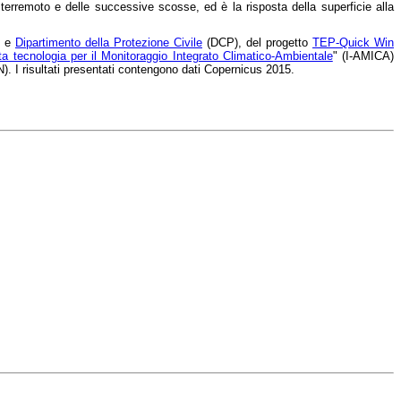
rremoto e delle successive scosse, ed è la risposta della superficie alla
R e
Dipartimento della Protezione Civile
(DCP), del progetto
TEP-Quick Win
Alta tecnologia per il Monitoraggio Integrato Climatico-Ambientale
" (I-AMICA)
. I risultati presentati contengono dati Copernicus 2015.