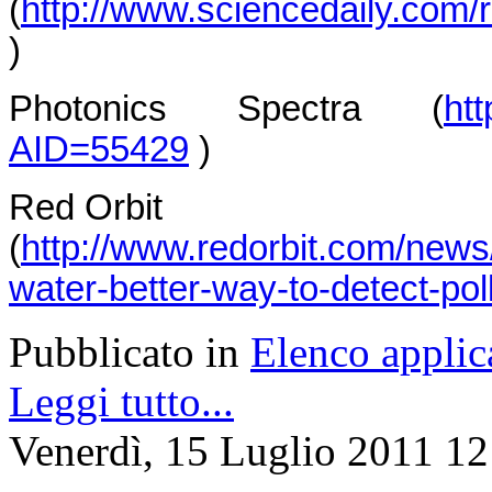
(
http://www.sciencedaily.com
)
Photonics Spectra (
ht
AID=55429
)
Red Orbit
(
http://www.redorbit.com/new
water-better-way-to-detect-pol
Pubblicato in
Elenco applic
Leggi tutto...
Venerdì, 15 Luglio 2011 12