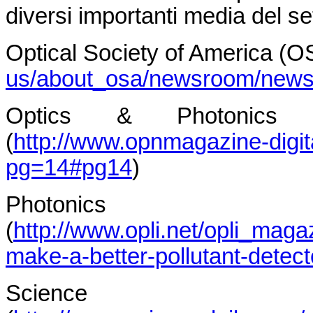
diversi importanti media del se
Optical Society of America (O
us/about_osa/newsroom/newsr
Optics & Photonic
(
http://www.opnmagazine-dig
pg=14#pg14
)
Photonics 
(
http://www.opli.net/opli_maga
make-a-better-pollutant-detect
Scien