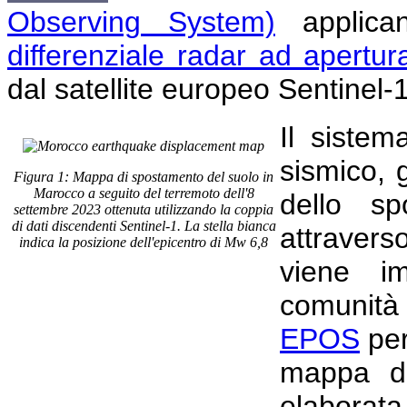
Observing System)
applican
differenziale radar ad apertur
dal satellite europeo Sentinel-
Il sistem
sismico,
Figura 1: Mappa di spostamento del suolo in
Marocco a seguito del terremoto dell'8
dello sp
settembre 2023 ottenuta utilizzando la coppia
di dati discendenti Sentinel-1. La stella bianca
attraver
indica la posizione dell'epicentro di Mw 6,8
viene i
comunità 
EPOS
per
mappa di
elaborat