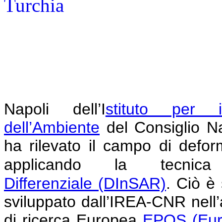
Napoli
dell’I
stituto per i
dell’Ambiente
del Consiglio N
ha rilevato il campo di defor
applicando la tecni
Differenziale
(DInSAR)
.
Ciò è 
sviluppato dall’IREA-CNR nell’am
di ricerca Europea
EPOS (Eur