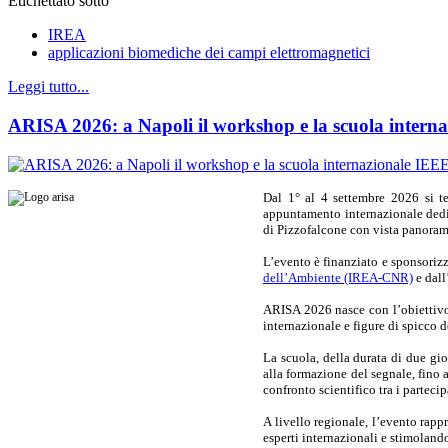
Etichettato sotto
IREA
applicazioni biomediche dei campi elettromagnetici
Leggi tutto...
ARISA 2026: a Napoli il workshop e la scuola intern
Dal 1° al 4 settembre 2026 si 
appuntamento internazionale dedi
di Pizzofalcone con vista panoram
L’evento è finanziato e sponsoriz
dell’Ambiente (IREA-CNR)
e dall
ARISA 2026 nasce con l’obiettivo d
internazionale e figure di spicco d
La scuola, della durata di due gi
alla formazione del segnale, fino 
confronto scientifico tra i parteci
A livello regionale, l’evento rappr
esperti internazionali e stimolan