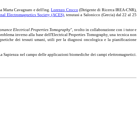
ssa Marta Cavagnaro e dell'ing.
Lorenzo Crocco
(Dirigente di Ricerca IREA-CNR),
nal Electromagnetics Society (ACES)
, tenutasi a Salonicco (Grecia) dal 22 al 25
onance Electrical Properties Tomography
", svolto in collaborazione con i tutor e
roblema inverso alla base dell'Electrical Properties Tomography, una tecnica non
netiche dei tessuti umani, utili per la diagnosi oncologica e la pianificazione
 La Sapienza nel campo delle applicazioni biomediche dei campi elettromagnetici.