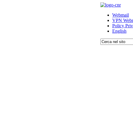
Webmail
VPN Webm
Policy Pri
English