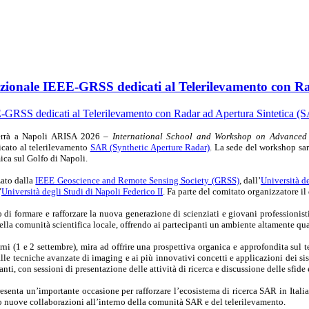
azionale IEEE-GRSS dedicati al Telerilevamento con R
terrà a Napoli ARISA 2026 –
International School and Workshop on Advanced 
cato al telerilevamento
SAR (Synthetic Aperture Radar)
. La sede del workshop sa
ica sul Golfo di Napoli.
zato dalla
IEEE Geoscience and Remote Sensing Society (GRSS)
, dall’
Università d
’
Università degli Studi di Napoli Federico II
. Fa parte del comitato organizzatore il
i formare e rafforzare la nuova generazione di scienziati e giovani professionisti 
ella comunità scientifica locale, offrendo ai partecipanti un ambiente altamente qua
orni (1 e 2 settembre), mira ad offrire una prospettiva organica e approfondita su
alle tecniche avanzate di imaging e ai più innovativi concetti e applicazioni dei sis
panti, con sessioni di presentazione delle attività di ricerca e discussione delle sfi
esenta un’importante occasione per rafforzare l’ecosistema di ricerca SAR in Italia 
do nuove collaborazioni all’interno della comunità SAR e del telerilevamento.