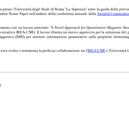
a presso l'Università degli Studi di Roma "La Sapienza" sotto la guida della prof.
tudent Poster Paper nell'ambito della conferenza annuale della
Applied Computatio
imento con un lavoro intitolato "
A Novel Approach for Quantitative Magnetic Res
cercatrice IREA-CNR). Il lavoro illustra un nuovo approccio per la soluzione del p
magnetica (MRI) per ottenere informazioni quantitative sulle proprietà elettromag
icerca svolta e testimonia la proficua collaborazione tra l'
IREA-CNR
e l'Università
a