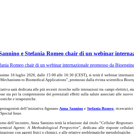
 Sannino e Stefania Romeo chair di un webinar intern
ossimo 16 luglio 2026, dalle 15:00 alle 16:30 (CEST), si terrà il webinar interna
Mechanisms to Biomedical Applications”, promosso dalla rivista scientifica
Bioen
ziativa sarà dedicata alle più recenti ricerche sulle interazioni tra campi elettrici, 
esse sia per la comprensione dei potenziali effetti sulla salute associati alle nuo
ostiche e terapeutiche.
 protagonisti dell’iniziativa figurano
Anna Sannino
e
Stefania Romeo
, ricercatric
 Special Issue.
orso dell’incontro, Anna Sannino terrà la relazione dal titolo “
Cellular Responses
hemical Agents: A Methodological Perspective
”, dedicata alle risposte cellula
nazione con agenti fisici o chimici, e alle relative problematiche metodologiche.