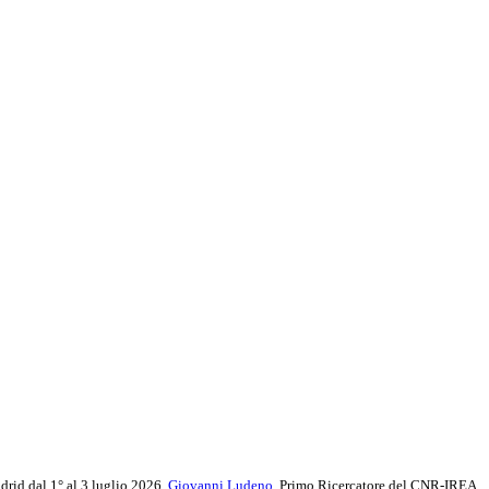
adrid dal 1° al 3 luglio 2026,
Giovanni Ludeno
, Primo Ricercatore del CNR-IREA,