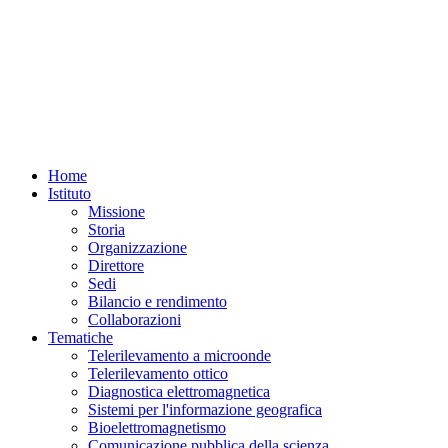
REQUISITI
REQUISITI
SPECIFICI
SPECIFICI
Home
Istituto
Missione
Storia
Organizzazione
Direttore
Sedi
Bilancio e rendimento
Collaborazioni
Tematiche
Telerilevamento a microonde
Telerilevamento ottico
Diagnostica elettromagnetica
Sistemi per l'informazione geografica
Bioelettromagnetismo
Comunicazione pubblica della scienza