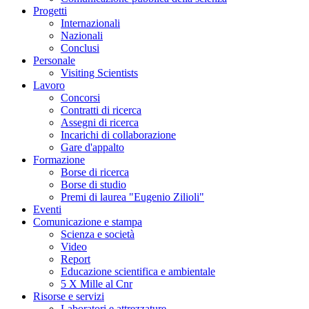
Progetti
Internazionali
Nazionali
Conclusi
Personale
Visiting Scientists
Lavoro
Concorsi
Contratti di ricerca
Assegni di ricerca
Incarichi di collaborazione
Gare d'appalto
Formazione
Borse di ricerca
Borse di studio
Premi di laurea "Eugenio Zilioli"
Eventi
Comunicazione e stampa
Scienza e società
Video
Report
Educazione scientifica e ambientale
5 X Mille al Cnr
Risorse e servizi
Laboratori e attrezzature