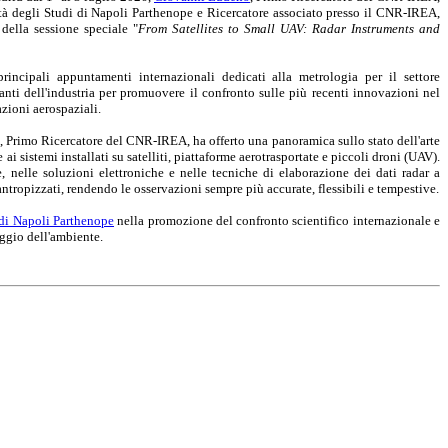
sità degli Studi di Napoli Parthenope e Ricercatore associato presso il CNR-IREA,
 della sessione speciale "
From Satellites to Small UAV: Radar Instruments and
ncipali appuntamenti internazionali dedicati alla metrologia per il settore
tanti dell'industria per promuovere il confronto sulle più recenti innovazioni nel
azioni aerospaziali.
, Primo Ricercatore del CNR-IREA, ha offerto una panoramica sullo stato dell'arte
ai sistemi installati su satelliti, piattaforme aerotrasportate e piccoli droni (UAV).
, nelle soluzioni elettroniche e nelle tecniche di elaborazione dei dati radar a
tropizzati, rendendo le osservazioni sempre più accurate, flessibili e tempestive.
 di Napoli Parthenope
nella promozione del confronto scientifico internazionale e
aggio dell'ambiente.