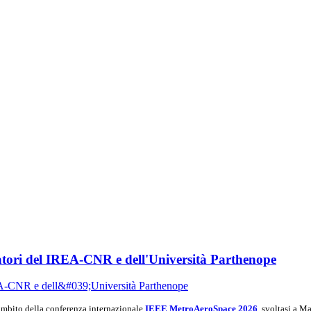
tori del IREA-CNR e dell'Università Parthenope
ambito della conferenza internazionale
IEEE MetroAeroSpace 2026
, svoltasi a M