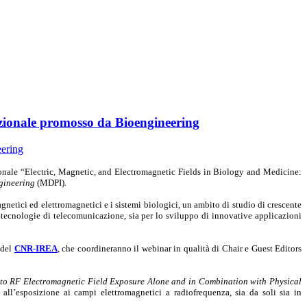
azionale promosso da Bioengineering
zionale “Electric, Magnetic, and Electromagnetic Fields in Biology and Medicine:
gineering
(MDPI).
magnetici ed elettromagnetici e i sistemi biologici, un ambito di studio di crescente
ve tecnologie di telecomunicazione, sia per lo sviluppo di innovative applicazioni
i del
CNR-IREA
, che coordineranno il webinar in qualità di Chair e Guest Editors
 to RF Electromagnetic Field Exposure Alone and in Combination with Physical
ri all’esposizione ai campi elettromagnetici a radiofrequenza, sia da soli sia in