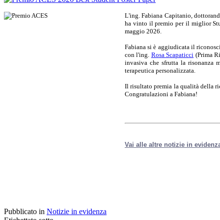
L'ing. Fabiana Capitanio, dottorand
ha vinto il premio per il miglior S
maggio 2026.
Fabiana si è aggiudicata il riconosc
con l'ing.
Rosa Scapaticci
(Prima Ri
invasiva che sfrutta la risonanza 
terapeutica personalizzata.
Il risultato premia la qualità della r
Congratulazioni a Fabiana!
Vai alle altre notizie in evidenz
Pubblicato in
Notizie in evidenza