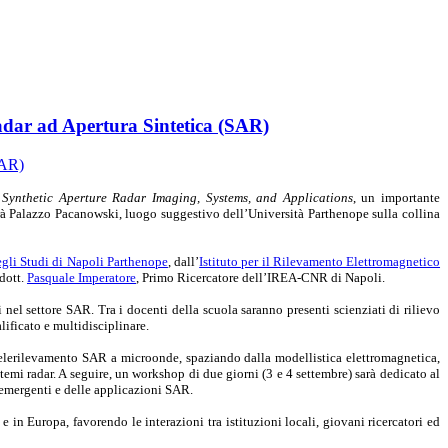
adar ad Apertura Sintetica (SAR)
Synthetic Aperture Radar Imaging, Systems, and Applications
, un importante
rà Palazzo Pacanowski, luogo suggestivo dell’Università Parthenope sulla collina
egli Studi di Napoli Parthenope
, dall’
Istituto per il Rilevamento Elettromagnetico
 dott.
Pasquale Imperatore
, Primo Ricercatore dell’IREA-CNR di Napoli.
nel settore SAR. Tra i docenti della scuola saranno presenti scienziati di rilievo
lificato e multidisciplinare.
l telerilevamento SAR a microonde, spaziando dalla modellistica elettromagnetica,
temi radar. A seguire, un workshop di due giorni (3 e 4 settembre) sarà dedicato al
de emergenti e delle applicazioni SAR.
e in Europa, favorendo le interazioni tra istituzioni locali, giovani ricercatori ed