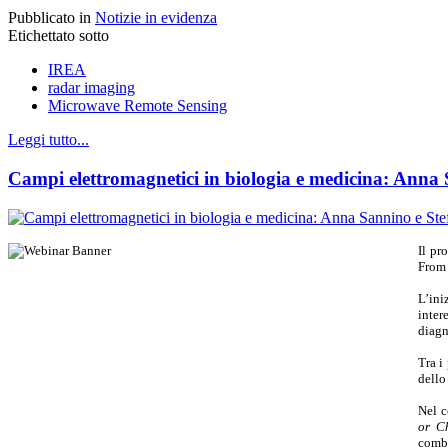
Pubblicato in
Notizie in evidenza
Etichettato sotto
IREA
radar imaging
Microwave Remote Sensing
Leggi tutto...
Campi elettromagnetici in biologia e medicina: Anna
Il pr
From 
L’ini
inter
diagn
Tra i
dello
Nel c
or C
combi