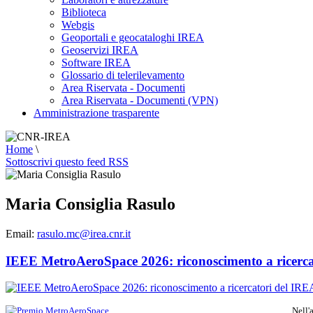
Biblioteca
Webgis
Geoportali e geocataloghi IREA
Geoservizi IREA
Software IREA
Glossario di telerilevamento
Area Riservata - Documenti
Area Riservata - Documenti (VPN)
Amministrazione trasparente
Home
\
Sottoscrivi questo feed RSS
Maria Consiglia Rasulo
Email:
rasulo.mc@irea.cnr.it
IEEE MetroAeroSpace 2026: riconoscimento a ricerca
Nell'