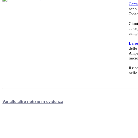
Carm
sono 
Techn
Giunt
aeros
campo
La se
delle
Ampio
micro
Il ri
nello
Vai alle altre notizie in evidenza