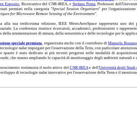
en Esposito
, Ricercatrice del CNR-IREA, e
Stefano Perna
, Professore dell'Univer
stati premiati nella categoria "
Special Session Organizers
" per l'organizzazione
iques for Microwave Remote Sensing of the Environment
".
a alla sua tredicesima edizione, IEEE MetroAeroSpace rappresenta uno dei pri
paziale. La conferenza riunisce ricercatori, accademici, professionisti e rappresen
 della strumentazione di misura, della sensoristica e delle tecnologie per le applic
ssione speciale premiata
, organizzata anche con il contributo di
Manuela Bonano
 tecnologie radar impiegate per l'osservazione della Terra, con particolare attenzione 
 spazio è stato dedicato ai più recenti progressi nelle modalità di acquisizione
onde, che stanno ampliando le capacità di monitoraggio degli ambienti naturali e an
conoscimento testimonia il ruolo attivo del
CNR-IREA
e dell'
Università degli Studi
 sviluppo di tecnologie radar innovative per l'osservazione della Terra e il monitor