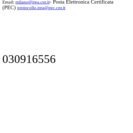
- Posta Elettronica Certificata
Email:
milano@irea.cnr.it
(PEC)
protocollo.irea@pec.cnr.it
030916556