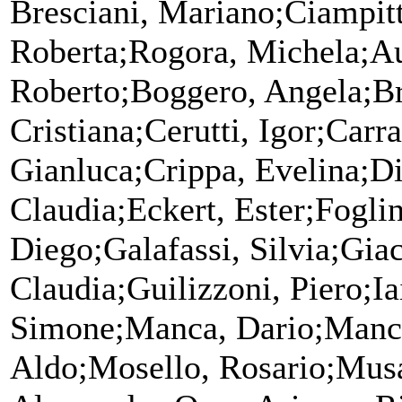
Bresciani, Mariano;Ciampitt
Roberta;Rogora, Michela;Au
Roberto;Boggero, Angela;Bri
Cristiana;Cerutti, Igor;Carr
Gianluca;Crippa, Evelina;Di
Claudia;Eckert, Ester;Fogli
Diego;Galafassi, Silvia;Gia
Claudia;Guilizzoni, Piero;Ia
Simone;Manca, Dario;Manca
Aldo;Mosello, Rosario;Mus