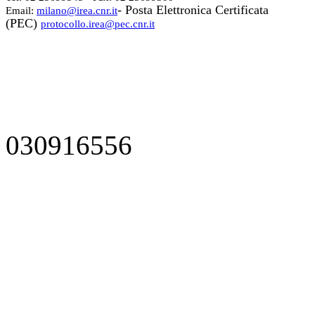
- Posta Elettronica Certificata
Email:
milano@irea.cnr.it
(PEC)
protocollo.irea@pec.cnr.it
030916556