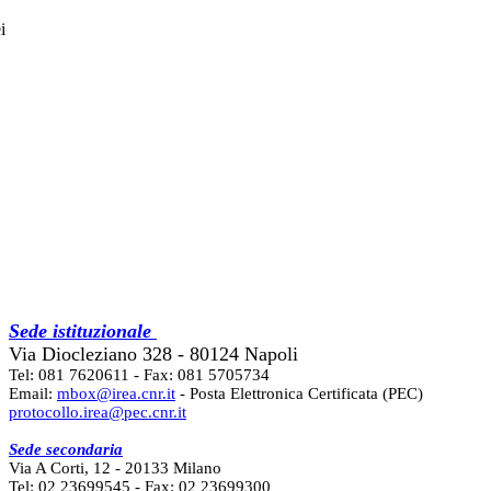
i
Sede istituzionale
Via Diocleziano 328 - 80124 Napoli
Tel: 081 7620611 - Fax: 081 5705734
Email:
mbox@irea.cnr.it
- Posta Elettronica Certificata (PEC)
protocollo.irea@pec.cnr.it
Sede secondaria
Via A Corti, 12 - 20133 Milano
Tel: 02 23699545 - Fax: 02 23699300