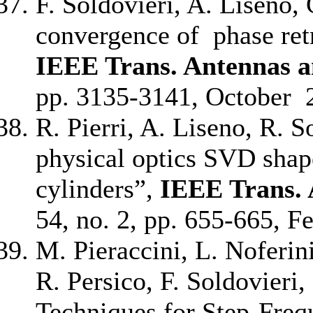
F. Soldovieri, A. Liseno, 
convergence of phase retr
IEEE Trans. Antennas a
pp. 3135-3141, October 
R. Pierri, A. Liseno, R. 
physical optics SVD shape
cylinders”,
IEEE
Trans.
54, no. 2, pp. 655-665, F
M. Pieraccini, L. Noferini
R. Persico, F. Soldovieri
Techniques for Step-Fre