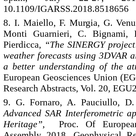
10.1109/IGARSS.2018.8518656
8. I. Maiello, F. Murgia, G. Venut
Monti Guarnieri, C. Bignami, 
Pierdicca,
“The SINERGY project:
weather forecasts using 3DVAR a
a better understanding of the a
European Geosciences Union (EG
Research Abstracts, Vol. 20, EG
9. G. Fornaro, A. Pauciullo, D
Advanced SAR Interferometric ap
Heritage”
, Proc. Of Europea
Assembly 2018, Geophysical Re