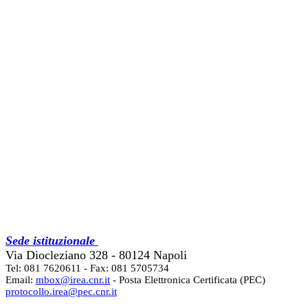
Sede istituzionale
Via Diocleziano 328 - 80124 Napoli
Tel: 081 7620611 - Fax: 081 5705734
Email:
mbox@irea.cnr.it
- Posta Elettronica Certificata (PEC)
protocollo.irea@pec.cnr.it