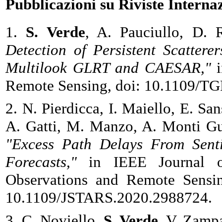
Pubblicazioni su Riviste Internaz
1.
S. Verde
, A. Pauciullo, D.
Detection of Persistent Scatter
Multilook GLRT and CAESAR,"
i
Remote Sensing, doi: 10.1109/T
2. N. Pierdicca, I. Maiello, E. Sans
A. Gatti, M. Manzo, A. Monti Gua
"Excess Path Delays From Senti
Forecasts,"
in IEEE Journal of
Observations and Remote Sensin
10.1109/JSTARS.2020.2988724.
3. C. Noviello,
S. Verde
, V. Zampa