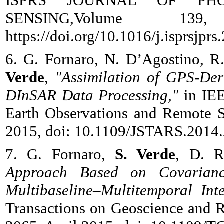
ISPRS JOURNAL OF PH
SENSING,Volume 1
https://doi.org/10.1016/j.isprsjpr
6. G. Fornaro, N. D’Agostino, R
Verde
,
"Assimilation of GPS-Der
DInSAR Data Processing,"
in IEE
Earth Observations and Remote Se
2015, doi: 10.1109/JSTARS.2014
7. G. Fornaro,
S. Verde
, D. R
Approach Based on Covarianc
Multibaseline–Multitemporal Int
Transactions on Geoscience and R