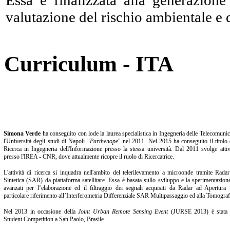
valutazione del rischio ambientale e de
Curriculum - ITA
Simona Verde
ha conseguito con lode la laurea specialistica in Ingegneria delle Telecomuni
l'Università degli studi di Napoli "
Parthenope
" nel 2011. Nel 2015 ha conseguito il titolo 
Ricerca in Ingegneria dell'Informazione presso la stessa università. Dal 2011 svolge attivi
presso l'IREA - CNR, dove attualmente ricopre il ruolo di Ricercatrice.
L'attività di ricerca si inquadra nell'ambito del telerilevamento a microonde tramite Rada
Sintetica (SAR) da piattaforma satellitare. Essa è basata sullo sviluppo e la sperimentazion
avanzati per l’elaborazione ed il filtraggio dei segnali acquisiti da Radar ad Apertura 
particolare riferimento all’Interferometria Differenziale SAR Multipassaggio ed alla Tomogra
Nel 2013 in occasione della
Joint Urban Remote Sensing Event
(JURSE 2013) è stata p
Student Competition a San Paolo, Brasile.