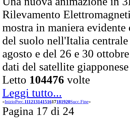
Una nuova animazione in 3D, 
Rilevamento Elettromagnet
mostra in maniera evidente q
del suolo nell'Italia central
agosto e del 26 e 30 ottobr
dati del satellite giappon
Letto
104476
volte
Leggi tutto...
«
Inizio
Prec.
11
12
13
14
15
16
17
18
19
20
Succ.
Fine
»
Pagina 17 di 24