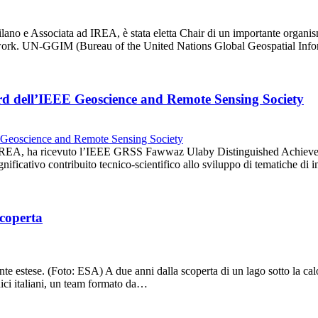
ilano e Associata ad IREA, è stata eletta Chair di un importante organism
twork. UN-GGIM (Bureau of the United Nations Global Geospatial In
rd dell’IEEE Geoscience and Remote Sensing Society
ll’IREA, ha ricevuto l’IEEE GRSS Fawwaz Ulaby Distinguished Achieveme
nificativo contribuito tecnico-scientifico allo sviluppo di tematiche 
scoperta
stese. (Foto: ESA) A due anni dalla scoperta di un lago sotto la calot
cnici italiani, un team formato da…