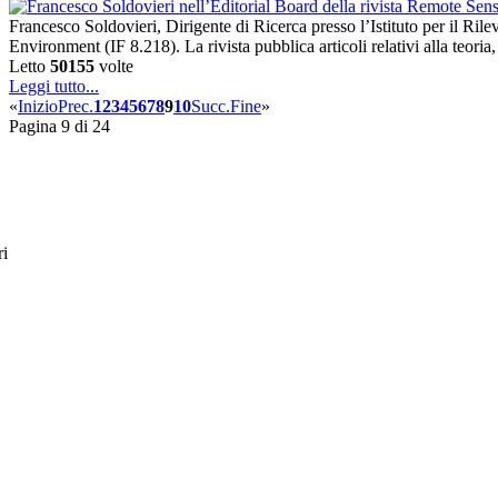
Francesco Soldovieri, Dirigente di Ricerca presso l’Istituto per il R
Environment (IF 8.218). La rivista pubblica articoli relativi alla teor
Letto
50155
volte
Leggi tutto...
«
Inizio
Prec.
1
2
3
4
5
6
7
8
9
10
Succ.
Fine
»
Pagina 9 di 24
ri