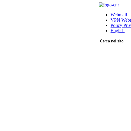
Webmail
VPN Webm
Policy Pri
English