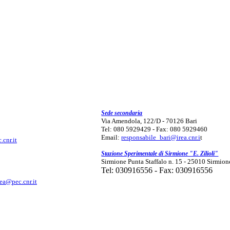
Sede secondaria
Via Amendola, 122/D - 70126 Bari
Tel: 080 5929429 - Fax: 080 5929460
Email:
responsabile_bari@irea.cnr.i
t
.cnr.it
Stazione Sperimentale di Sirmione "E. Zilioli"
Sirmione Punta Staffalo n. 15 - 25010 Sirmion
Tel: 030916556 - Fax: 030916556
rea@pec.cnr.it