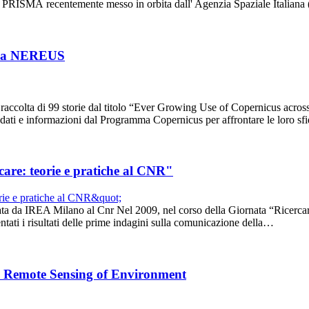
ttrale PRISMA recentemente messo in orbita dall' Agenzia Spaziale Italia
erca NEREUS
 raccolta di 99 storie dal titolo “Ever Growing Use of Copernicus across
 dati e informazioni dal Programma Copernicus per affrontare le loro s
care: teorie e pratiche al CNR"
ta da IREA Milano al Cnr Nel 2009, nel corso della Giornata “Ricercare
ntati i risultati delle prime indagini sulla comunicazione della…
sta Remote Sensing of Environment