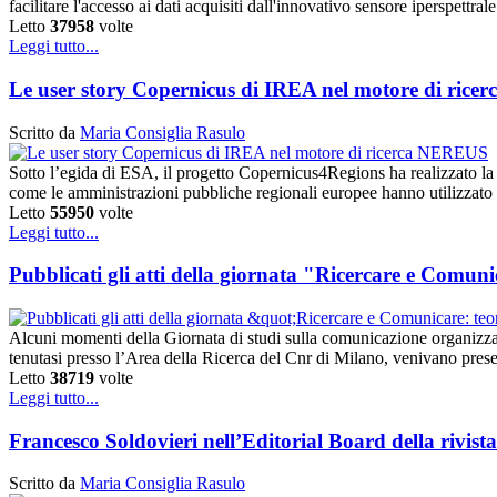
facilitare l'accesso ai dati acquisiti dall'innovativo sensore iperspe
Letto
37958
volte
Leggi tutto...
Le user story Copernicus di IREA nel motore di ric
Scritto da
Maria Consiglia Rasulo
Sotto l’egida di ESA, il progetto Copernicus4Regions ha realizzato la
come le amministrazioni pubbliche regionali europee hanno utilizzato
Letto
55950
volte
Leggi tutto...
Pubblicati gli atti della giornata "Ricercare e Comuni
Alcuni momenti della Giornata di studi sulla comunicazione organizza
tenutasi presso l’Area della Ricerca del Cnr di Milano, venivano prese
Letto
38719
volte
Leggi tutto...
Francesco Soldovieri nell’Editorial Board della rivi
Scritto da
Maria Consiglia Rasulo