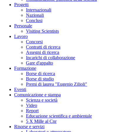
Progetti
Internazionali
Nazionali
Conclusi
Personale
Visiting Scientists
Lavoro
Concorsi
Contratti di ricerca
Assegni di ricerca
Incarichi di collaborazione
Gare d'appalto
Formazione
Borse di ricerca
Borse di studio
Premi di laurea "Eugenio Zilioli"
Eventi
Comunicazione e stampa
Scienza e società
Video
Report
Educazione scientifica e ambientale
5 X Mille al Cnr
Risorse e servizi
Laboratori e attrezzature