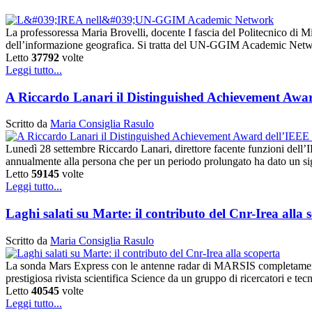
La professoressa Maria Brovelli, docente I fascia del Politecnico di M
dell’informazione geografica. Si tratta del UN-GGIM Academic Ne
Letto
37792
volte
Leggi tutto...
A Riccardo Lanari il Distinguished Achievement Awa
Scritto da
Maria Consiglia Rasulo
Lunedì 28 settembre Riccardo Lanari, direttore facente funzioni de
annualmente alla persona che per un periodo prolungato ha dato un sig
Letto
59145
volte
Leggi tutto...
Laghi salati su Marte: il contributo del Cnr-Irea alla 
Scritto da
Maria Consiglia Rasulo
La sonda Mars Express con le antenne radar di MARSIS completamente e
prestigiosa rivista scientifica Science da un gruppo di ricercatori e te
Letto
40545
volte
Leggi tutto...