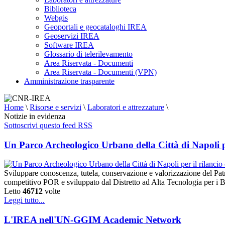
Biblioteca
Webgis
Geoportali e geocataloghi IREA
Geoservizi IREA
Software IREA
Glossario di telerilevamento
Area Riservata - Documenti
Area Riservata - Documenti (VPN)
Amministrazione trasparente
Home
\
Risorse e servizi
\
Laboratori e attrezzature
\
Notizie in evidenza
Sottoscrivi questo feed RSS
Un Parco Archeologico Urbano della Città di Napoli per
Sviluppare conoscenza, tutela, conservazione e valorizzazione del Pat
competitivo POR e sviluppato dal Distretto ad Alta Tecnologia per i B
Letto
46712
volte
Leggi tutto...
L'IREA nell'UN-GGIM Academic Network