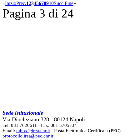
«
Inizio
Prec.
1
2
3
4
5
6
7
8
9
10
Succ.
Fine
»
Pagina 3 di 24
Sede istituzionale
Via Diocleziano 328 - 80124 Napoli
Tel: 081 7620611 - Fax: 081 5705734
Email:
mbox@irea.cnr.it
- Posta Elettronica Certificata (PEC)
protocollo.irea@pec.cnr.it