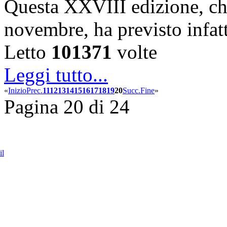
Questa XXVIII edizione, che 
novembre, ha previsto infa
Letto
101371
volte
Leggi tutto...
«
Inizio
Prec.
11
12
13
14
15
16
17
18
19
20
Succ.
Fine
»
Pagina 20 di 24
il