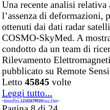
Una recente analisi relativ
l’assenza di deformazioni, pr
ottenuti dai dati radar satell
COSMO-SkyMed. A mostrare
condotto da un team di ricerc
Rilevamento Elettromagnet
pubblicato su Remote Sens
Letto
45845
volte
Leggi tutto...
«
Inizio
Prec.
1
2
3
4
5
6
7
8
9
10
Succ.
Fine
»
Pagina 8 di 24