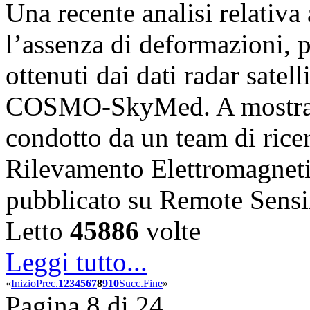
Una recente analisi relativ
l’assenza di deformazioni, pr
ottenuti dai dati radar satell
COSMO-SkyMed. A mostrare
condotto da un team di ricerc
Rilevamento Elettromagnet
pubblicato su Remote Sens
Letto
45886
volte
Leggi tutto...
«
Inizio
Prec.
1
2
3
4
5
6
7
8
9
10
Succ.
Fine
»
Pagina 8 di 24